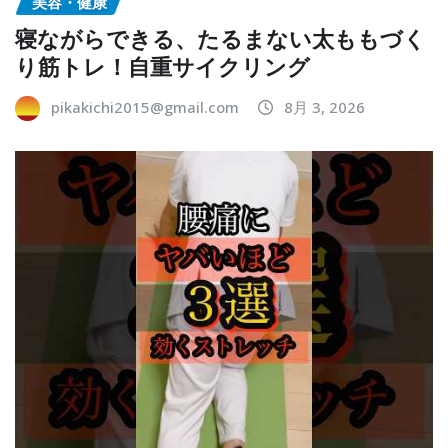
美容・健康
寝ながらできる、たるまない太ももづく
り筋トレ！自重サイクリング
pikakichi2015@gmail.com
8月 3, 2026