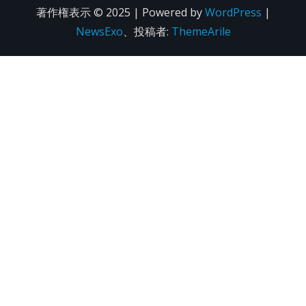
著作権表示 © 2025 | Powered by
WordPress
|
NewsExo
、投稿者:
ThemeArile