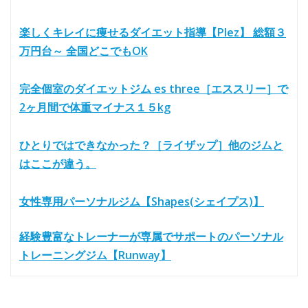
楽しくキレイに痩せるダイエット指導【Plez】 総額３
万円台～ 全国どこでもOK
完全個室のダイエットジム es three［エススリー］で
2ヶ月間で体重マイナス１５kg
ひとりではできなかった？［ライザップ］他のジムと
はここが違う。
女性専用パーソナルジム【Shapes(シェイプス)】
経験豊富なトレーナーが専属でサポートのパーソナル
トレーニングジム【Runway】