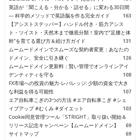
英語が「聞こえる・分かる・話せる」に変わる30日間
― 科学的メソッドで英語脳を作る完全ガイド
163
【アシストステッパー】ハンドル付き・筋力アシス
ト・ツイスト・天然木まで徹底分類！室内で“足腰と体
幹”を育てる選び方＆続け方ガイド
131
ムームードメインでスムーズな契約者変更：あなたの
ドメイン、安全に引き継ぐ
126
ムームードメイン更新料：賢い管理でオンラインアイ
デンティティを守る
108
FX市場への投資の魅力-レバレッジ: 少額の資金で大き
な利益を得る可能性
107
エア自転車こぎの3つの方法 #エア自転車こぎ #シェ
イプアップ #むくみ #ダイエット
103
Cookie同意管理ツール「STRIGHT」取り扱い開始＆
リリース記念キャンペーン【ムームードメイン】
69
サイトマップ
69