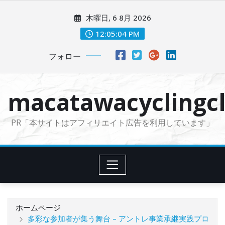
コ
木曜日, 6 8月 2026
ン
テ
12:05:05 PM
ン
フォロー
ツ
に
ス
macatawacyclingcl
キ
ッ
PR「本サイトはアフィリエイト広告を利用しています」
プ
ホームページ
多彩な参加者が集う舞台 – アントレ事業承継実践プロ