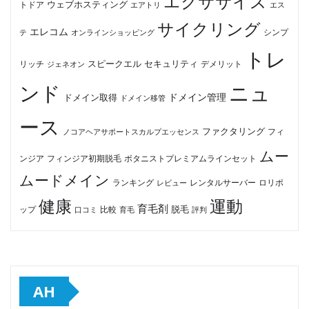
エクササイズ
ウェブホスティング
トドア
エアトリ
エス
サイクリング
エレコム
テ
オンラインショッピング
シンプ
トレ
セキュリティ
スピークエル
デメリット
リッチ
ジェネオン
ンド
ニュ
ドメイン管理
ドメイン取得
ドメイン移管
ース
ファクタリング
ノコアヘアサポートスカルプエッセンス
フィ
ムー
フィンジア初期脱毛
ボタニストプレミアムラインセット
ンジア
ムードメイン
ロリポ
ランキング
レビュー
レンタルサーバー
健康
運動
育毛剤
脱毛
ップ
比較
口コミ
評判
育毛
AH