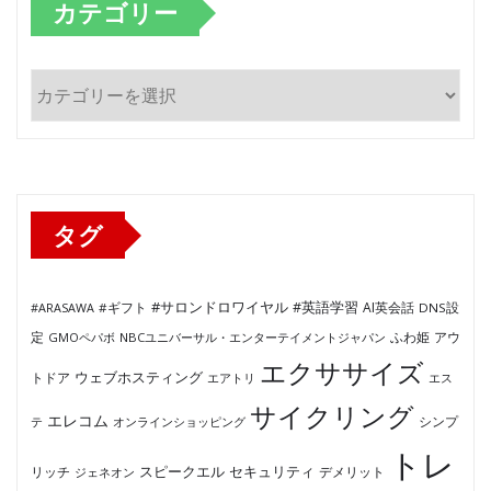
カテゴリー
カ
テ
ゴ
リ
ー
タグ
#サロンドロワイヤル
#英語学習
AI英会話
#ARASAWA
#ギフト
DNS設
ふわ姫
定
GMOペパボ
NBCユニバーサル・エンターテイメントジャパン
アウ
エクササイズ
ウェブホスティング
トドア
エアトリ
エス
サイクリング
エレコム
テ
オンラインショッピング
シンプ
トレ
セキュリティ
スピークエル
デメリット
リッチ
ジェネオン