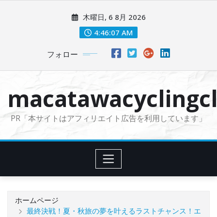
コ
木曜日, 6 8月 2026
ン
テ
4:46:08 AM
ン
フォロー
ツ
に
ス
macatawacyclingcl
キ
ッ
PR「本サイトはアフィリエイト広告を利用しています」
プ
ホームページ
最終決戦！夏・秋旅の夢を叶えるラストチャンス！エ