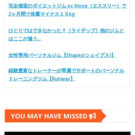
完全個室のダイエットジム es three［エススリー］で
2ヶ月間で体重マイナス１５kg
ひとりではできなかった？［ライザップ］他のジムと
はここが違う。
女性専用パーソナルジム【Shapes(シェイプス)】
経験豊富なトレーナーが専属でサポートのパーソナル
トレーニングジム【Runway】
YOU MAY HAVE MISSED