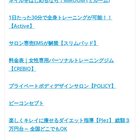
ネイルをはじめるなら！MIROOM (ミルーム)
1日たった30分で全身トレーニングが可能！！
【Active】
サロン専売EMSが解禁【スリムパッド】
料金表｜女性専用パーソナルトレーニングジム
【CREBIQ】
プライベートボディデザインサロン【POLICY】
ビーコンセプト
楽しくキレイに痩せるダイエット指導【Plez】 総額３
万円台～ 全国どこでもOK