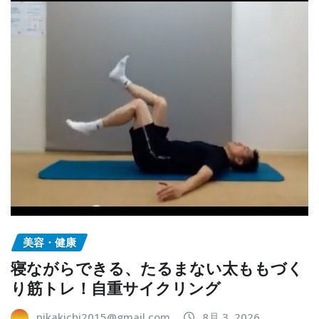
美容・健康
寝ながらできる、たるまない太ももづく
り筋トレ！自重サイクリング
pikakichi2015@gmail.com
8月 3, 2026