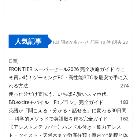
人気記事
最も訪問者が多かった記事 10 件 (過去 28
日間)
FRONTIER スーパーセール2026 完全攻略ガイド 今こ
そ買い時！ゲーミングPC・高性能BTOを最安で手に入
れる方法
274
使った分だけ支払う、いちばん賢いスマホ代。
BB.exciteモバイル「Fitプラン」完全ガイド
183
英語が「聞こえる・分かる・話せる」に変わる30日間
― 科学的メソッドで英語脳を作る完全ガイド
162
【アシストステッパー】ハンドル付き・筋力アシス
ト・ツイスト・天然木まで徹底分類！室内で“足腰と体