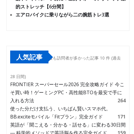
的ストレッチ【6分間】
エアロバイクに乗りながら二の腕筋トレ3選
人気記事
最も訪問者が多かった記事 10 件 (過去
28 日間)
FRONTIER スーパーセール2026 完全攻略ガイド 今こ
そ買い時！ゲーミングPC・高性能BTOを最安で手に
入れる方法
264
使った分だけ支払う、いちばん賢いスマホ代。
BB.exciteモバイル「Fitプラン」完全ガイド
171
英語が「聞こえる・分かる・話せる」に変わる30日間
― 科学的メソッドで英語脳を作る完全ガイド
159