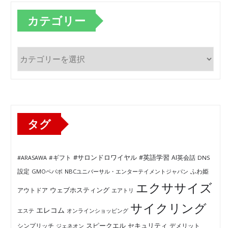
カテゴリー
カ
テ
ゴ
リ
ー
タグ
#サロンドロワイヤル
#英語学習
AI英会話
#ARASAWA
#ギフト
DNS
ふわ姫
設定
GMOペパボ
NBCユニバーサル・エンターテイメントジャパン
エクササイズ
ウェブホスティング
アウトドア
エアトリ
サイクリング
エレコム
エステ
オンラインショッピング
セキュリティ
スピークエル
デメリット
シンプリッチ
ジェネオン