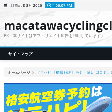
コ
土曜日, 8 8月 2026
4:06:08 PM
ン
テ
macatawacyclingcl
ン
ツ
PR「本サイトはアフィリエイト広告を利用しています」
に
ス
キ
サイトマップ
ッ
プ
ホームページ
ソラハピ 【徹底解説】 評判、良い 口コミ、