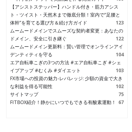
【アシストステッパー】ハンドル付き・筋力アシス
ト・ツイスト・天然木まで徹底分類！室内で“足腰と
体幹”を育てる選び方＆続け方ガイド
123
ムームードメインでスムーズな契約者変更：あなたの
ドメイン、安全に引き継ぐ
122
ムームードメイン更新料：賢い管理でオンラインアイ
デンティティを守る
104
エア自転車こぎの3つの方法 #エア自転車こぎ #シェ
イプアップ #むくみ #ダイエット
103
FX市場への投資の魅力-レバレッジ: 少額の資金で大き
な利益を得る可能性
102
サイトマップ
75
FITBOX紹介！静かにいつでもできる有酸素運動！
67