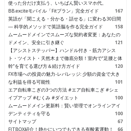
使った分だけ支払う、いちばん賢いスマホ代。
BB.exciteモバイル「Fitプラン」完全ガイド
167
英語が「聞こえる・分かる・話せる」に変わる30日間
― 科学的メソッドで英語脳を作る完全ガイド
158
ムームードメインでスムーズな契約者変更：あなたの
ドメイン、安全に引き継ぐ
121
【アシストステッパー】ハンドル付き・筋力アシス
ト・ツイスト・天然木まで徹底分類！室内で“足腰と体
幹”を育てる選び方＆続け方ガイド
120
FX市場への投資の魅力-レバレッジ: 少額の資金で大き
な利益を得る可能性
101
エア自転車こぎの3つの方法 #エア自転車こぎ #シェ
イプアップ #むくみ #ダイエット
100
ムームードメイン更新料：賢い管理でオンラインアイ
デンティティを守る
100
サイトマップ
67
FITBOX紹介！静かにいつでもできる有酸素運動！
66