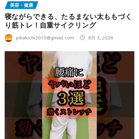
美容・健康
寝ながらできる、たるまない太ももづく
り筋トレ！自重サイクリング
pikakichi2015@gmail.com
8月 3, 2026