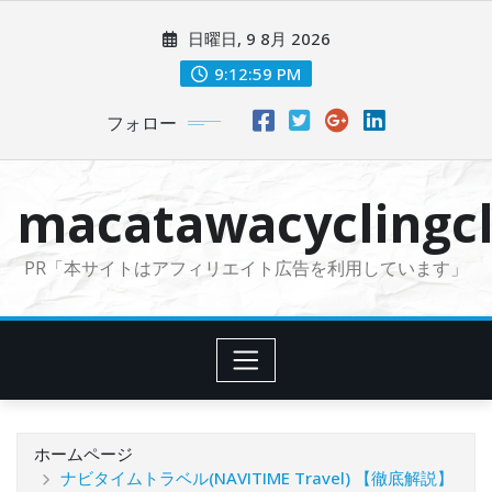
コ
日曜日, 9 8月 2026
ン
テ
9:13:00 PM
ン
フォロー
ツ
に
ス
macatawacyclingcl
キ
ッ
PR「本サイトはアフィリエイト広告を利用しています」
プ
ホームページ
ナビタイムトラベル(NAVITIME Travel) 【徹底解説】