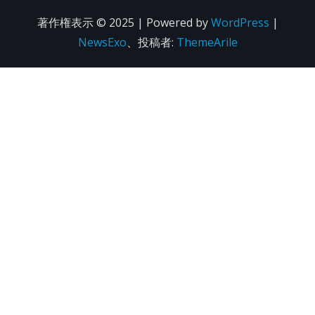
著作権表示 © 2025 | Powered by
WordPress
|
NewsExo
、投稿者:
ThemeArile