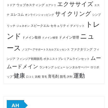
エクササイズ
ウェブホスティング
トドア
エアトリ
エス
サイクリング
エレコム
テ
オンラインショッピング
シンプ
トレ
セキュリティ
スピークエル
デメリット
リッチ
ジェネオン
ンド
ニュ
ドメイン管理
ドメイン取得
ドメイン移管
ース
ファクタリング
ノコアヘアサポートスカルプエッセンス
フィ
ムー
フィンジア初期脱毛
ボタニストプレミアムラインセット
ンジア
ムードメイン
ロリポ
ランキング
レビュー
レンタルサーバー
健康
運動
育毛剤
脱毛
ップ
比較
口コミ
評判
育毛
AH