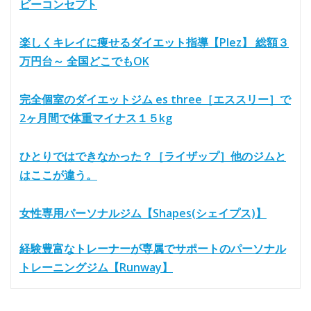
ビーコンセプト
楽しくキレイに痩せるダイエット指導【Plez】 総額３
万円台～ 全国どこでもOK
完全個室のダイエットジム es three［エススリー］で
2ヶ月間で体重マイナス１５kg
ひとりではできなかった？［ライザップ］他のジムと
はここが違う。
女性専用パーソナルジム【Shapes(シェイプス)】
経験豊富なトレーナーが専属でサポートのパーソナル
トレーニングジム【Runway】