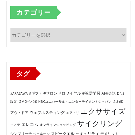
カテゴリー
カ
テ
ゴ
リ
ー
タグ
#サロンドロワイヤル
#英語学習
AI英会話
#ARASAWA
#ギフト
DNS
ふわ姫
設定
GMOペパボ
NBCユニバーサル・エンターテイメントジャパン
エクササイズ
ウェブホスティング
アウトドア
エアトリ
サイクリング
エレコム
エステ
オンラインショッピング
セキュリティ
スピークエル
デメリット
シンプリッチ
ジェネオン