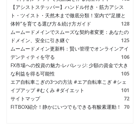
【アシストステッパー】ハンドル付き・筋力アシス
ト・ツイスト・天然木まで徹底分類！室内で“足腰と
体幹”を育てる選び方＆続け方ガイド
128
ムームードメインでスムーズな契約者変更：あなたの
ドメイン、安全に引き継ぐ
125
ムームードメイン更新料：賢い管理でオンラインアイ
デンティティを守る
106
FX市場への投資の魅力-レバレッジ: 少額の資金で大き
な利益を得る可能性
105
エア自転車こぎの3つの方法 #エア自転車こぎ #シェ
イプアップ #むくみ #ダイエット
101
サイトマップ
72
FITBOX紹介！静かにいつでもできる有酸素運動！
70