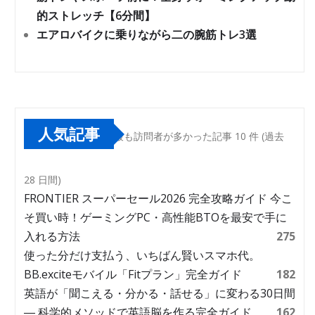
的ストレッチ【6分間】
エアロバイクに乗りながら二の腕筋トレ3選
人気記事
最も訪問者が多かった記事 10 件 (過去
28 日間)
FRONTIER スーパーセール2026 完全攻略ガイド 今こ
そ買い時！ゲーミングPC・高性能BTOを最安で手に
入れる方法
275
使った分だけ支払う、いちばん賢いスマホ代。
BB.exciteモバイル「Fitプラン」完全ガイド
182
英語が「聞こえる・分かる・話せる」に変わる30日間
― 科学的メソッドで英語脳を作る完全ガイド
162