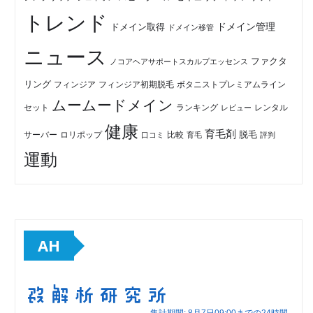
トレンド
ドメイン管理
ドメイン取得
ドメイン移管
ニュース
ファクタ
ノコアヘアサポートスカルプエッセンス
リング
フィンジア初期脱毛
ボタニストプレミアムライン
フィンジア
ムームードメイン
セット
ランキング
レビュー
レンタル
健康
育毛剤
脱毛
ロリポップ
比較
サーバー
口コミ
評判
育毛
運動
AH