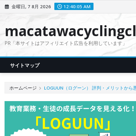
コ
金曜日, 7 8月 2026
12:40:06 AM
ン
テ
macatawacyclingcl
ン
ツ
PR「本サイトはアフィリエイト広告を利用しています」
に
ス
キ
サイトマップ
ッ
プ
ホームページ
LOGUUN（ログーン） 評判・メリットから