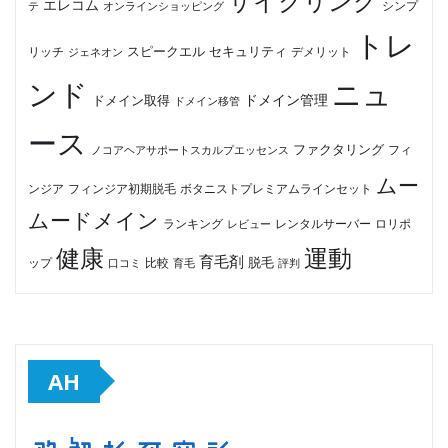
サイクリング
エレコム
テ
オンラインショッピング
シンプ
トレ
セキュリティ
スピークエル
デメリット
リッチ
ジェネオン
ンド
ニュ
ドメイン管理
ドメイン取得
ドメイン移管
ース
ファクタリング
ノコアヘアサポートスカルプエッセンス
フィ
ムー
フィンジア初期脱毛
ボタニストプレミアムラインセット
ンジア
ムードメイン
ロリポ
ランキング
レビュー
レンタルサーバー
健康
運動
育毛剤
脱毛
ップ
比較
口コミ
評判
育毛
AH