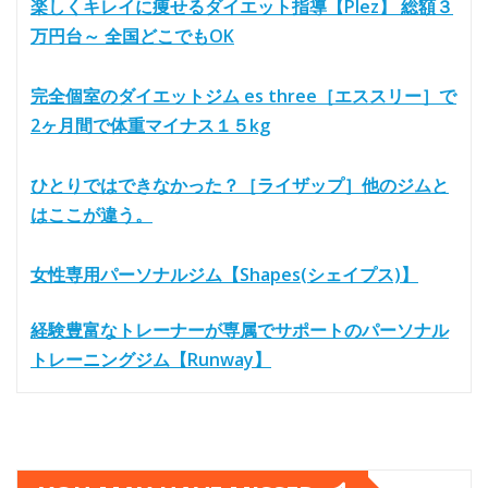
楽しくキレイに痩せるダイエット指導【Plez】 総額３
万円台～ 全国どこでもOK
完全個室のダイエットジム es three［エススリー］で
2ヶ月間で体重マイナス１５kg
ひとりではできなかった？［ライザップ］他のジムと
はここが違う。
女性専用パーソナルジム【Shapes(シェイプス)】
経験豊富なトレーナーが専属でサポートのパーソナル
トレーニングジム【Runway】