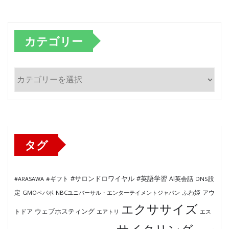
カテゴリー
カ
テ
ゴ
リ
ー
タグ
#サロンドロワイヤル
#英語学習
AI英会話
#ARASAWA
#ギフト
DNS設
ふわ姫
定
GMOペパボ
NBCユニバーサル・エンターテイメントジャパン
アウ
エクササイズ
ウェブホスティング
トドア
エアトリ
エス