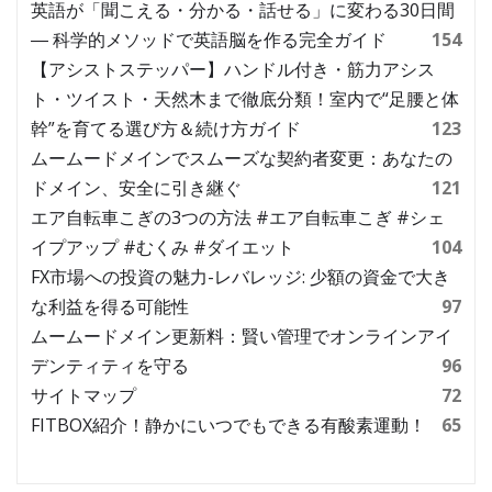
英語が「聞こえる・分かる・話せる」に変わる30日間
― 科学的メソッドで英語脳を作る完全ガイド
154
【アシストステッパー】ハンドル付き・筋力アシス
ト・ツイスト・天然木まで徹底分類！室内で“足腰と体
幹”を育てる選び方＆続け方ガイド
123
ムームードメインでスムーズな契約者変更：あなたの
ドメイン、安全に引き継ぐ
121
エア自転車こぎの3つの方法 #エア自転車こぎ #シェ
イプアップ #むくみ #ダイエット
104
FX市場への投資の魅力-レバレッジ: 少額の資金で大き
な利益を得る可能性
97
ムームードメイン更新料：賢い管理でオンラインアイ
デンティティを守る
96
サイトマップ
72
FITBOX紹介！静かにいつでもできる有酸素運動！
65