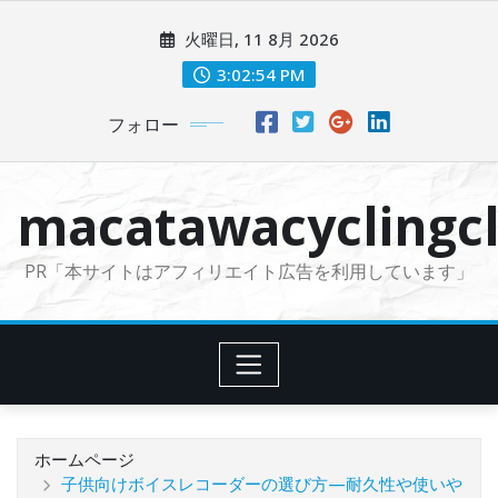
コ
火曜日, 11 8月 2026
ン
テ
3:02:55 PM
ン
フォロー
ツ
に
ス
macatawacyclingcl
キ
ッ
PR「本サイトはアフィリエイト広告を利用しています」
プ
ホームページ
子供向けボイスレコーダーの選び方—耐久性や使いや