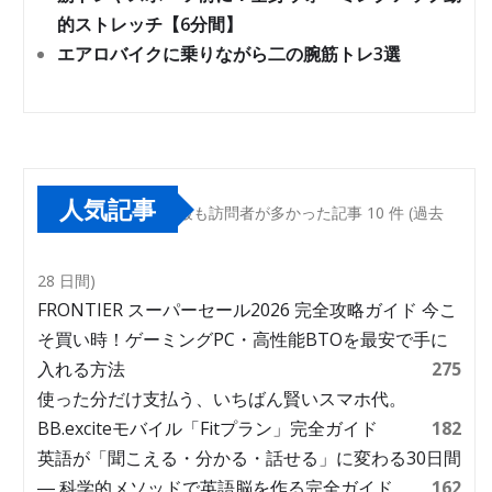
的ストレッチ【6分間】
エアロバイクに乗りながら二の腕筋トレ3選
人気記事
最も訪問者が多かった記事 10 件 (過去
28 日間)
FRONTIER スーパーセール2026 完全攻略ガイド 今こ
そ買い時！ゲーミングPC・高性能BTOを最安で手に
入れる方法
275
使った分だけ支払う、いちばん賢いスマホ代。
BB.exciteモバイル「Fitプラン」完全ガイド
182
英語が「聞こえる・分かる・話せる」に変わる30日間
― 科学的メソッドで英語脳を作る完全ガイド
162