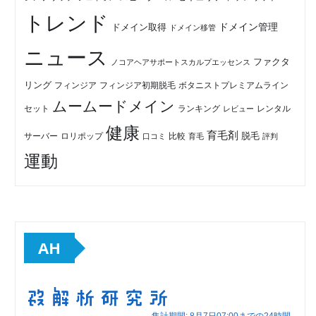
トレンド
ドメイン管理
ドメイン取得
ドメイン移管
ニュース
ファクタ
ノコアヘアサポートスカルプエッセンス
リング
フィンジア初期脱毛
ボタニストプレミアムライン
フィンジア
ムームードメイン
セット
ランキング
レビュー
レンタル
健康
育毛剤
脱毛
ロリポップ
比較
サーバー
口コミ
評判
育毛
運動
AH