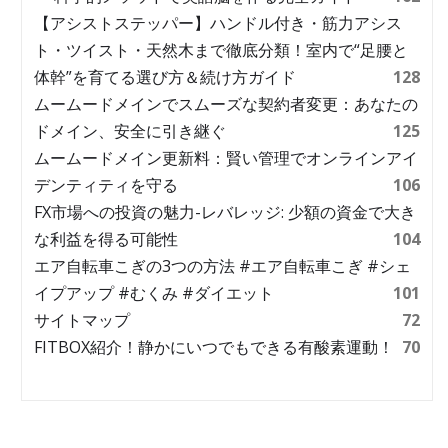
【アシストステッパー】ハンドル付き・筋力アシス
ト・ツイスト・天然木まで徹底分類！室内で“足腰と
体幹”を育てる選び方＆続け方ガイド
128
ムームードメインでスムーズな契約者変更：あなたの
ドメイン、安全に引き継ぐ
125
ムームードメイン更新料：賢い管理でオンラインアイ
デンティティを守る
106
FX市場への投資の魅力-レバレッジ: 少額の資金で大き
な利益を得る可能性
104
エア自転車こぎの3つの方法 #エア自転車こぎ #シェ
イプアップ #むくみ #ダイエット
101
サイトマップ
72
FITBOX紹介！静かにいつでもできる有酸素運動！
70