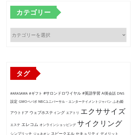
カテゴリー
カ
テ
ゴ
リ
ー
タグ
#サロンドロワイヤル
#英語学習
AI英会話
#ARASAWA
#ギフト
DNS
ふわ姫
設定
GMOペパボ
NBCユニバーサル・エンターテイメントジャパン
エクササイズ
ウェブホスティング
アウトドア
エアトリ
サイクリング
エレコム
エステ
オンラインショッピング
セキュリティ
スピークエル
デメリット
シンプリッチ
ジェネオン