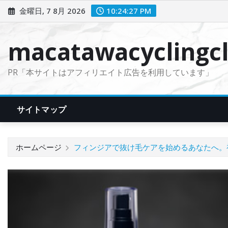
コ
金曜日, 7 8月 2026
10:24:28 PM
ン
テ
macatawacyclingcl
ン
ツ
PR「本サイトはアフィリエイト広告を利用しています」
に
ス
キ
サイトマップ
ッ
プ
ホームページ
フィンジアで抜け毛ケアを始めるあなたへ。