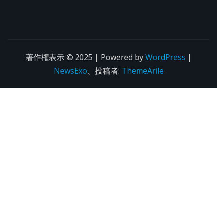
著作権表示 © 2025 | Powered by
WordPress
|
NewsExo
、投稿者:
ThemeArile