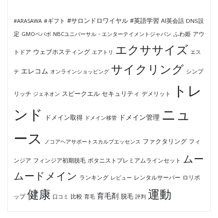
#サロンドロワイヤル
#英語学習
AI英会話
#ARASAWA
#ギフト
DNS設
ふわ姫
定
GMOペパボ
NBCユニバーサル・エンターテイメントジャパン
アウ
エクササイズ
ウェブホスティング
トドア
エアトリ
エス
サイクリング
エレコム
テ
オンラインショッピング
シンプ
トレ
セキュリティ
スピークエル
デメリット
リッチ
ジェネオン
ンド
ニュ
ドメイン管理
ドメイン取得
ドメイン移管
ース
ファクタリング
ノコアヘアサポートスカルプエッセンス
フィ
ムー
フィンジア初期脱毛
ボタニストプレミアムラインセット
ンジア
ムードメイン
ロリポ
ランキング
レビュー
レンタルサーバー
健康
運動
育毛剤
脱毛
ップ
比較
口コミ
評判
育毛