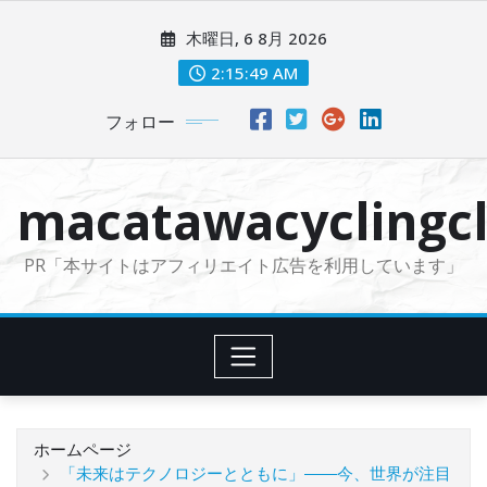
コ
木曜日, 6 8月 2026
ン
テ
2:15:50 AM
ン
フォロー
ツ
に
ス
macatawacyclingcl
キ
ッ
PR「本サイトはアフィリエイト広告を利用しています」
プ
ホームページ
「未来はテクノロジーとともに」――今、世界が注目