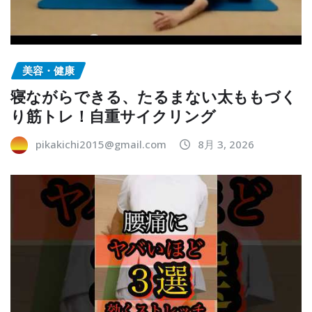
美容・健康
寝ながらできる、たるまない太ももづく
り筋トレ！自重サイクリング
pikakichi2015@gmail.com
8月 3, 2026