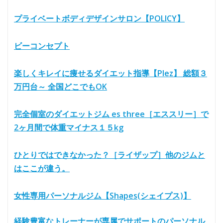
プライベートボディデザインサロン【POLICY】
ビーコンセプト
楽しくキレイに痩せるダイエット指導【Plez】 総額３
万円台～ 全国どこでもOK
完全個室のダイエットジム es three［エススリー］で
2ヶ月間で体重マイナス１５kg
ひとりではできなかった？［ライザップ］他のジムと
はここが違う。
女性専用パーソナルジム【Shapes(シェイプス)】
経験豊富なトレーナーが専属でサポートのパーソナル