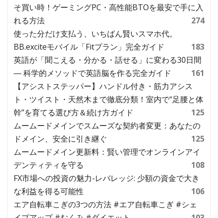
そ買い時！ゲーミングPC・高性能BTOを最安で手に入
れる方法
274
使った分だけ支払う、いちばん賢いスマホ代。
BB.exciteモバイル「Fitプラン」完全ガイド
183
英語が「聞こえる・分かる・話せる」に変わる30日間
― 科学的メソッドで英語脳を作る完全ガイド
161
【アシストステッパー】ハンドル付き・筋力アシス
ト・ツイスト・天然木まで徹底分類！室内で“足腰と体
幹”を育てる選び方＆続け方ガイド
125
ムームードメインでスムーズな契約者変更：あなたの
ドメイン、安全に引き継ぐ
125
ムームードメイン更新料：賢い管理でオンラインアイ
デンティティを守る
108
FX市場への投資の魅力-レバレッジ: 少額の資金で大き
な利益を得る可能性
106
エア自転車こぎの3つの方法 #エア自転車こぎ #シェ
イプアップ #むくみ #ダイエット
103