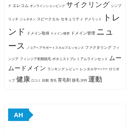
サイクリング
エレコム
テ
オンラインショッピング
シンプ
トレ
セキュリティ
スピークエル
デメリット
リッチ
ジェネオン
ンド
ニュ
ドメイン管理
ドメイン取得
ドメイン移管
ース
ファクタリング
ノコアヘアサポートスカルプエッセンス
フィ
ムー
フィンジア初期脱毛
ボタニストプレミアムラインセット
ンジア
ムードメイン
ロリポ
ランキング
レビュー
レンタルサーバー
健康
運動
育毛剤
脱毛
ップ
比較
口コミ
評判
育毛
AH