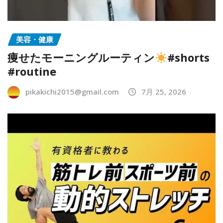
美容・健康
痩せたモーニングルーティン
#shorts
#routine
pikakichi2015@gmail.com
7月 25, 2026