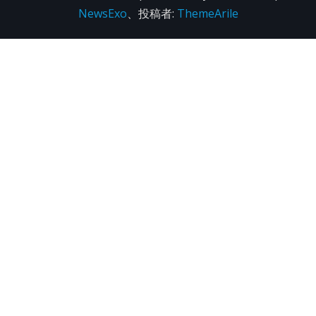
NewsExo
、投稿者:
ThemeArile