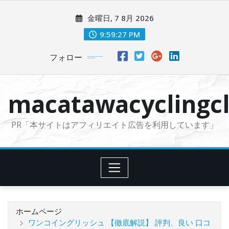
コ
金曜日, 7 8月 2026
ン
テ
9:59:28 PM
ン
フォロー
ツ
に
ス
macatawacyclingcl
キ
ッ
PR「本サイトはアフィリエイト広告を利用しています」
プ
ホームページ
ワンコイングリッシュ 【徹底解説】 評判、良い 口コ