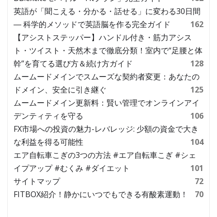
英語が「聞こえる・分かる・話せる」に変わる30日間
― 科学的メソッドで英語脳を作る完全ガイド
162
【アシストステッパー】ハンドル付き・筋力アシス
ト・ツイスト・天然木まで徹底分類！室内で“足腰と体
幹”を育てる選び方＆続け方ガイド
128
ムームードメインでスムーズな契約者変更：あなたの
ドメイン、安全に引き継ぐ
125
ムームードメイン更新料：賢い管理でオンラインアイ
デンティティを守る
106
FX市場への投資の魅力-レバレッジ: 少額の資金で大き
な利益を得る可能性
104
エア自転車こぎの3つの方法 #エア自転車こぎ #シェ
イプアップ #むくみ #ダイエット
101
サイトマップ
72
FITBOX紹介！静かにいつでもできる有酸素運動！
70