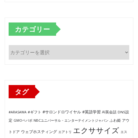
カテゴリー
カ
テ
ゴ
リ
ー
タグ
#サロンドロワイヤル
#英語学習
AI英会話
#ARASAWA
#ギフト
DNS設
ふわ姫
定
GMOペパボ
NBCユニバーサル・エンターテイメントジャパン
アウ
エクササイズ
ウェブホスティング
トドア
エアトリ
エス