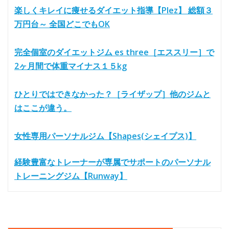
楽しくキレイに痩せるダイエット指導【Plez】 総額３
万円台～ 全国どこでもOK
完全個室のダイエットジム es three［エススリー］で
2ヶ月間で体重マイナス１５kg
ひとりではできなかった？［ライザップ］他のジムと
はここが違う。
女性専用パーソナルジム【Shapes(シェイプス)】
経験豊富なトレーナーが専属でサポートのパーソナル
トレーニングジム【Runway】