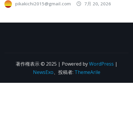
pikakichi2015@gmail.com
7月 20, 2026
著作権表示 © 2025 | Powered by
WordPress
|
NewsExo
、投稿者:
ThemeArile