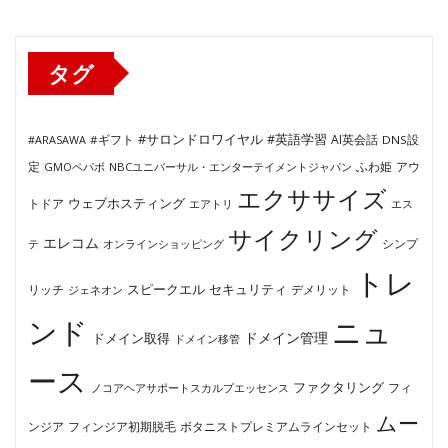
リ
ー
タグ
#サロンドロワイヤル
#英語学習
AI英会話
#ARASAWA
#ギフト
DNS設
ふわ姫
定
GMOペパボ
NBCユニバーサル・エンターテイメントジャパン
アウ
エクササイズ
ウェブホスティング
トドア
エアトリ
エス
サイクリング
エレコム
テ
オンラインショッピング
シンプ
トレ
セキュリティ
スピークエル
デメリット
リッチ
ジェネオン
ンド
ニュ
ドメイン管理
ドメイン取得
ドメイン移管
ース
ファクタリング
ノコアヘアサポートスカルプエッセンス
フィ
ムー
フィンジア初期脱毛
ボタニストプレミアムラインセット
ンジア