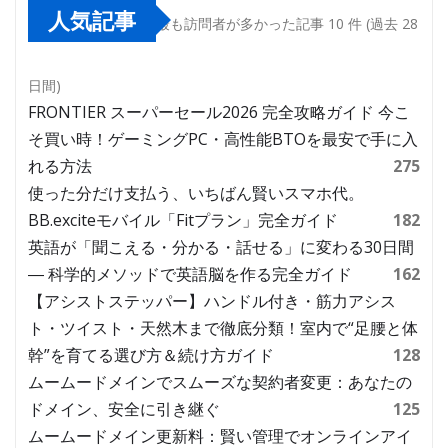
人気記事
最も訪問者が多かった記事 10 件 (過去 28
日間)
FRONTIER スーパーセール2026 完全攻略ガイド 今こ
そ買い時！ゲーミングPC・高性能BTOを最安で手に入
れる方法
275
使った分だけ支払う、いちばん賢いスマホ代。
BB.exciteモバイル「Fitプラン」完全ガイド
182
英語が「聞こえる・分かる・話せる」に変わる30日間
― 科学的メソッドで英語脳を作る完全ガイド
162
【アシストステッパー】ハンドル付き・筋力アシス
ト・ツイスト・天然木まで徹底分類！室内で“足腰と体
幹”を育てる選び方＆続け方ガイド
128
ムームードメインでスムーズな契約者変更：あなたの
ドメイン、安全に引き継ぐ
125
ムームードメイン更新料：賢い管理でオンラインアイ