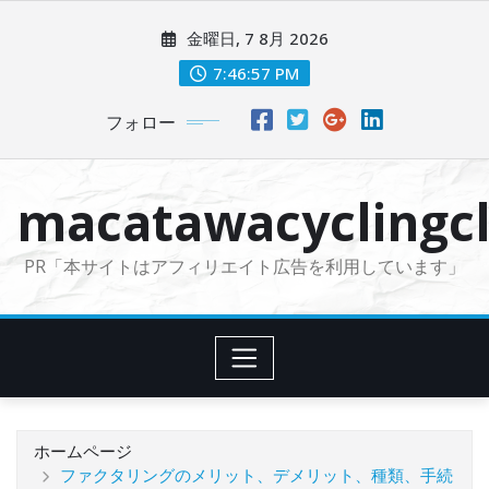
コ
金曜日, 7 8月 2026
ン
テ
7:46:58 PM
ン
フォロー
ツ
に
ス
macatawacyclingcl
キ
ッ
PR「本サイトはアフィリエイト広告を利用しています」
プ
ホームページ
ファクタリングのメリット、デメリット、種類、手続