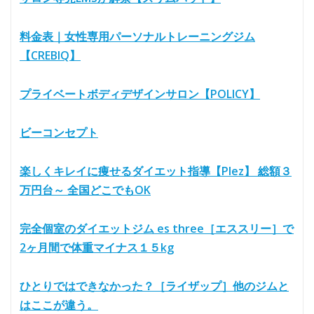
料金表｜女性専用パーソナルトレーニングジム
【CREBIQ】
プライベートボディデザインサロン【POLICY】
ビーコンセプト
楽しくキレイに痩せるダイエット指導【Plez】 総額３
万円台～ 全国どこでもOK
完全個室のダイエットジム es three［エススリー］で
2ヶ月間で体重マイナス１５kg
ひとりではできなかった？［ライザップ］他のジムと
はここが違う。