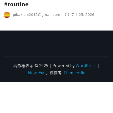
#routine
pikakichi2015@gmail.com
7月 25, 2026
著作権表示 © 2025 | Powered by
WordPress
|
NewsExo
、投稿者:
ThemeArile