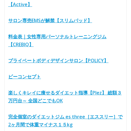
【Active】
サロン専売EMSが解禁【スリムパッド】
料金表｜女性専用パーソナルトレーニングジム
【CREBIQ】
プライベートボディデザインサロン【POLICY】
ビーコンセプト
楽しくキレイに痩せるダイエット指導【Plez】 総額３
万円台～ 全国どこでもOK
完全個室のダイエットジム es three［エススリー］で
2ヶ月間で体重マイナス１５kg