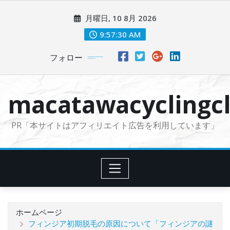
コ
月曜日, 10 8月 2026
ン
テ
9:57:31 AM
ン
フォロー
ツ
に
ス
macatawacyclingcl
キ
ッ
PR「本サイトはアフィリエイト広告を利用しています」
プ
ホームページ
フィンジア初期脱毛の原因について「フィンジアの謎