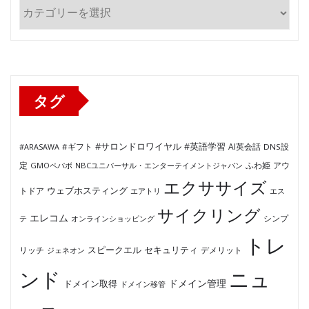
カ
テ
ゴ
リ
ー
タグ
#サロンドロワイヤル
#英語学習
AI英会話
#ARASAWA
#ギフト
DNS設
ふわ姫
定
GMOペパボ
NBCユニバーサル・エンターテイメントジャパン
アウ
エクササイズ
ウェブホスティング
トドア
エアトリ
エス
サイクリング
エレコム
テ
オンラインショッピング
シンプ
トレ
セキュリティ
スピークエル
デメリット
リッチ
ジェネオン
ンド
ニュ
ドメイン管理
ドメイン取得
ドメイン移管