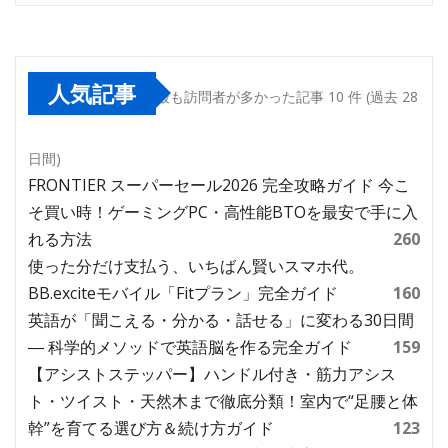
人気記事
最も訪問者が多かった記事 10 件 (過去 28
日間)
FRONTIER スーパーセール2026 完全攻略ガイド 今こ
そ買い時！ゲーミングPC・高性能BTOを最安で手に入
れる方法
260
使った分だけ支払う、いちばん賢いスマホ代。
BB.exciteモバイル「Fitプラン」完全ガイド
160
英語が「聞こえる・分かる・話せる」に変わる30日間
― 科学的メソッドで英語脳を作る完全ガイド
159
【アシストステッパー】ハンドル付き・筋力アシス
ト・ツイスト・天然木まで徹底分類！室内で“足腰と体
幹”を育てる選び方＆続け方ガイド
123