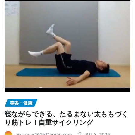
美容・健康
寝ながらできる、たるまない太ももづく
り筋トレ！自重サイクリング
pikakichi2015@gmail.com
8月 3, 2026