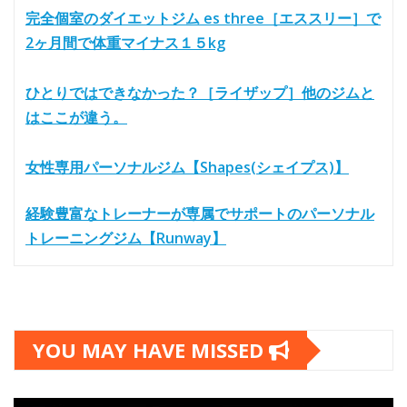
完全個室のダイエットジム es three［エススリー］で
2ヶ月間で体重マイナス１５kg
ひとりではできなかった？［ライザップ］他のジムと
はここが違う。
女性専用パーソナルジム【Shapes(シェイプス)】
経験豊富なトレーナーが専属でサポートのパーソナル
トレーニングジム【Runway】
YOU MAY HAVE MISSED