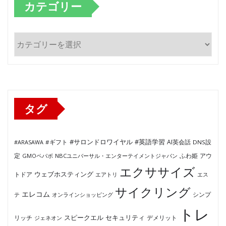
カテゴリー
カ
テ
ゴ
リ
ー
タグ
#サロンドロワイヤル
#英語学習
AI英会話
#ARASAWA
#ギフト
DNS設
ふわ姫
定
GMOペパボ
NBCユニバーサル・エンターテイメントジャパン
アウ
エクササイズ
ウェブホスティング
トドア
エアトリ
エス
サイクリング
エレコム
テ
オンラインショッピング
シンプ
トレ
セキュリティ
スピークエル
デメリット
リッチ
ジェネオン