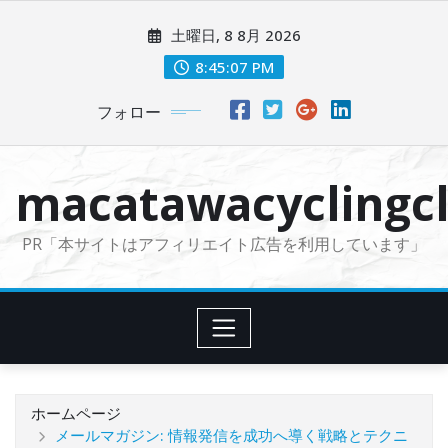
コ
土曜日, 8 8月 2026
ン
テ
8:45:08 PM
ン
フォロー
ツ
に
ス
macatawacyclingcl
キ
ッ
PR「本サイトはアフィリエイト広告を利用しています」
プ
ホームページ
メールマガジン: 情報発信を成功へ導く戦略とテクニ