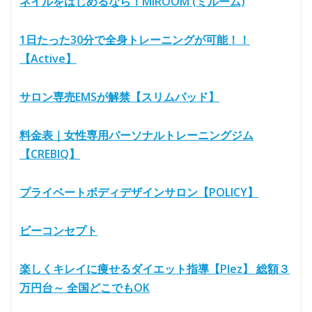
ネイルをはじめるなら！MIROOM (ミルーム)
1日たった30分で全身トレーニングが可能！！
【Active】
サロン専売EMSが解禁【スリムパッド】
料金表｜女性専用パーソナルトレーニングジム
【CREBIQ】
プライベートボディデザインサロン【POLICY】
ビーコンセプト
楽しくキレイに痩せるダイエット指導【Plez】 総額３
万円台～ 全国どこでもOK