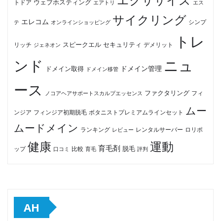
ウェブホスティング
トドア
エアトリ
エス
サイクリング
エレコム
テ
オンラインショッピング
シンプ
トレ
セキュリティ
スピークエル
デメリット
リッチ
ジェネオン
ンド
ニュ
ドメイン管理
ドメイン取得
ドメイン移管
ース
ファクタリング
ノコアヘアサポートスカルプエッセンス
フィ
ムー
フィンジア初期脱毛
ボタニストプレミアムラインセット
ンジア
ムードメイン
ロリポ
ランキング
レビュー
レンタルサーバー
健康
運動
育毛剤
脱毛
ップ
比較
口コミ
評判
育毛
AH