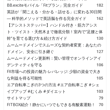
BB.exciteモバイル「Fitプラン」完全ガイド
182
英語が「聞こえる・分かる・話せる」に変わる30日間
― 科学的メソッドで英語脳を作る完全ガイド
162
【アシストステッパー】ハンドル付き・筋力アシス
ト・ツイスト・天然木まで徹底分類！室内で“足腰と体
幹”を育てる選び方＆続け方ガイド
130
ムームードメインでスムーズな契約者変更：あなたの
ドメイン、安全に引き継ぐ
127
ムームードメイン更新料：賢い管理でオンラインアイ
デンティティを守る
106
FX市場への投資の魅力-レバレッジ: 少額の資金で大き
な利益を得る可能性
105
エア自転車こぎの3つの方法 #エア自転車こぎ #シェ
イプアップ #むくみ #ダイエット
103
サイトマップ
79
FITBOX紹介！静かにいつでもできる有酸素運動！
70