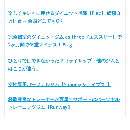
楽しくキレイに痩せるダイエット指導【Plez】 総額３
万円台～ 全国どこでもOK
完全個室のダイエットジム es three［エススリー］で
2ヶ月間で体重マイナス１５kg
ひとりではできなかった？［ライザップ］他のジムと
はここが違う。
女性専用パーソナルジム【Shapes(シェイプス)】
経験豊富なトレーナーが専属でサポートのパーソナル
トレーニングジム【Runway】