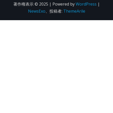
著作権表示 © 2025 | Powered by
WordPress
|
NewsExo
、投稿者:
ThemeArile