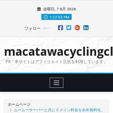
コ
金曜日, 7 8月 2026
ン
テ
1:22:03 PM
ン
フォロー
ツ
に
ス
macatawacyclingcl
キ
ッ
PR「本サイトはアフィリエイト広告を利用しています」
プ
ホームページ
ムームーサーバーと共にドメイン料金を永年無料化、