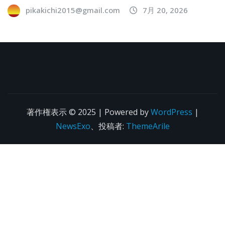
pikakichi2015@gmail.com
7月 20, 2026
著作権表示 © 2025 | Powered by
WordPress
|
NewsExo
、投稿者:
ThemeArile