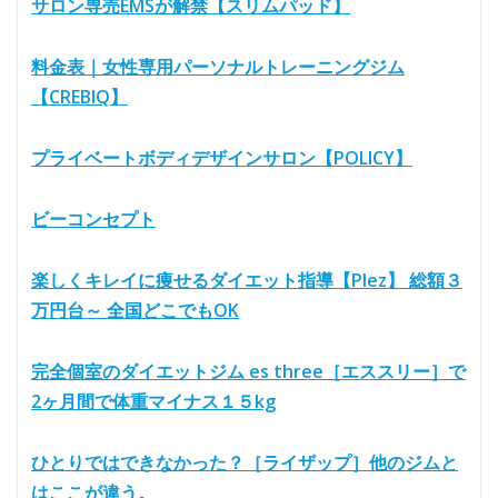
サロン専売EMSが解禁【スリムパッド】
料金表｜女性専用パーソナルトレーニングジム
【CREBIQ】
プライベートボディデザインサロン【POLICY】
ビーコンセプト
楽しくキレイに痩せるダイエット指導【Plez】 総額３
万円台～ 全国どこでもOK
完全個室のダイエットジム es three［エススリー］で
2ヶ月間で体重マイナス１５kg
ひとりではできなかった？［ライザップ］他のジムと
はここが違う。