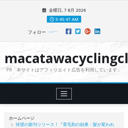
コ
金曜日, 7 8月 2026
ン
テ
5:45:48 AM
ン
フォロー
ツ
に
ス
macatawacyclingcl
キ
ッ
PR「本サイトはアフィリエイト広告を利用しています」
プ
ホームページ
待望の新刊リリース！『育毛剤の効果：髪が変われ