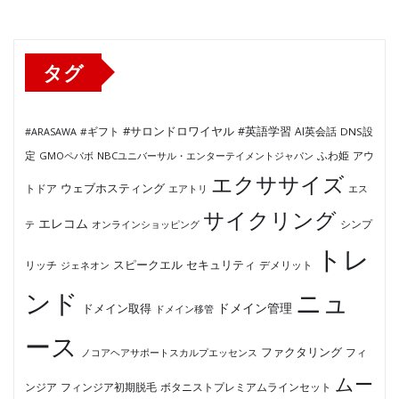
リ
ー
タグ
#サロンドロワイヤル
#英語学習
AI英会話
#ARASAWA
#ギフト
DNS設
ふわ姫
定
GMOペパボ
NBCユニバーサル・エンターテイメントジャパン
アウ
エクササイズ
ウェブホスティング
トドア
エアトリ
エス
サイクリング
エレコム
テ
オンラインショッピング
シンプ
トレ
セキュリティ
スピークエル
デメリット
リッチ
ジェネオン
ンド
ニュ
ドメイン管理
ドメイン取得
ドメイン移管
ース
ファクタリング
ノコアヘアサポートスカルプエッセンス
フィ
ムー
フィンジア初期脱毛
ボタニストプレミアムラインセット
ンジア