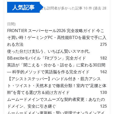
人気記事
最も訪問者が多かった記事 10 件 (過去 28
日間)
FRONTIER スーパーセール2026 完全攻略ガイド 今こ
そ買い時！ゲーミングPC・高性能BTOを最安で手に入
れる方法
275
使った分だけ支払う、いちばん賢いスマホ代。
BB.exciteモバイル「Fitプラン」完全ガイド
182
英語が「聞こえる・分かる・話せる」に変わる30日間
― 科学的メソッドで英語脳を作る完全ガイド
162
【アシストステッパー】ハンドル付き・筋力アシス
ト・ツイスト・天然木まで徹底分類！室内で“足腰と体
幹”を育てる選び方＆続け方ガイド
130
ムームードメインでスムーズな契約者変更：あなたの
ドメイン、安全に引き継ぐ
125
ムームードメイン更新料：賢い管理でオンラインアイ