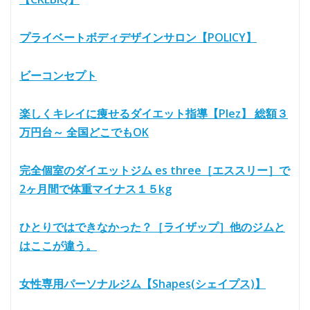
プライベートボディデザインサロン【POLICY】
ビーコンセプト
楽しくキレイに痩せるダイエット指導【Plez】 総額３
万円台～ 全国どこでもOK
完全個室のダイエットジム es three［エススリー］で
2ヶ月間で体重マイナス１５kg
ひとりではできなかった？［ライザップ］他のジムと
はここが違う。
女性専用パーソナルジム【Shapes(シェイプス)】