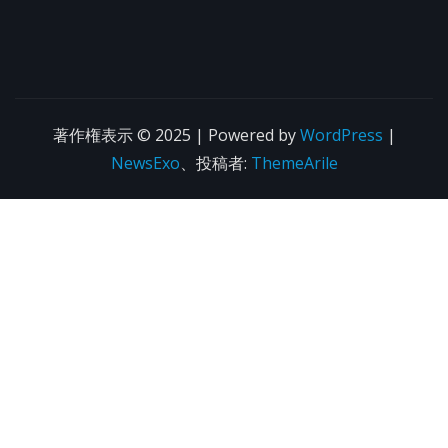
著作権表示 © 2025 | Powered by
WordPress
|
NewsExo
、投稿者:
ThemeArile