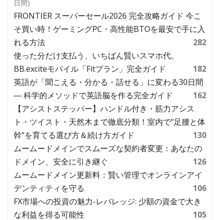
日間)
FRONTIER スーパーセール2026 完全攻略ガイド 今こ
そ買い時！ゲーミングPC・高性能BTOを最安で手に入
れる方法
282
使った分だけ支払う、いちばん賢いスマホ代。
BB.exciteモバイル「Fitプラン」完全ガイド
182
英語が「聞こえる・分かる・話せる」に変わる30日間
― 科学的メソッドで英語脳を作る完全ガイド
162
【アシストステッパー】ハンドル付き・筋力アシス
ト・ツイスト・天然木まで徹底分類！室内で“足腰と体
幹”を育てる選び方＆続け方ガイド
130
ムームードメインでスムーズな契約者変更：あなたの
ドメイン、安全に引き継ぐ
126
ムームードメイン更新料：賢い管理でオンラインアイ
デンティティを守る
106
FX市場への投資の魅力-レバレッジ: 少額の資金で大き
な利益を得る可能性
105