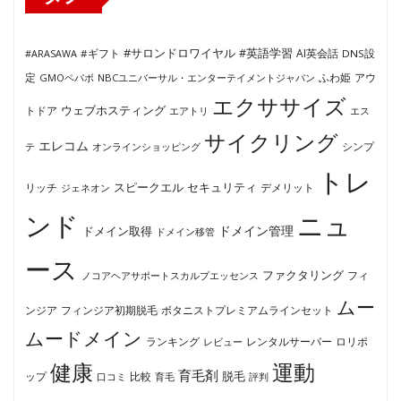
#サロンドロワイヤル
#英語学習
AI英会話
#ARASAWA
#ギフト
DNS設
ふわ姫
定
GMOペパボ
NBCユニバーサル・エンターテイメントジャパン
アウ
エクササイズ
ウェブホスティング
トドア
エアトリ
エス
サイクリング
エレコム
テ
オンラインショッピング
シンプ
トレ
セキュリティ
スピークエル
デメリット
リッチ
ジェネオン
ンド
ニュ
ドメイン管理
ドメイン取得
ドメイン移管
ース
ファクタリング
ノコアヘアサポートスカルプエッセンス
フィ
ムー
フィンジア初期脱毛
ボタニストプレミアムラインセット
ンジア
ムードメイン
ロリポ
ランキング
レビュー
レンタルサーバー
健康
運動
育毛剤
脱毛
ップ
比較
口コミ
評判
育毛