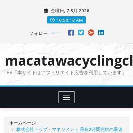
コ
金曜日, 7 8月 2026
ン
テ
10:50:19 AM
ン
フォロー
ツ
に
ス
macatawacyclingcl
キ
ッ
PR「本サイトはアフィリエイト広告を利用しています」
プ
ホームページ
株式会社トップ・マネジメント 最短2時間完結の最速