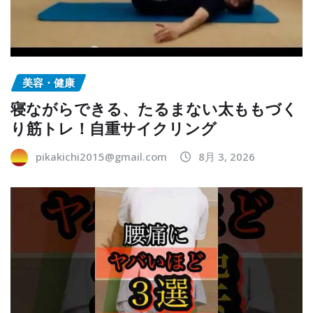
美容・健康
寝ながらできる、たるまない太ももづく
り筋トレ！自重サイクリング
pikakichi2015@gmail.com
8月 3, 2026