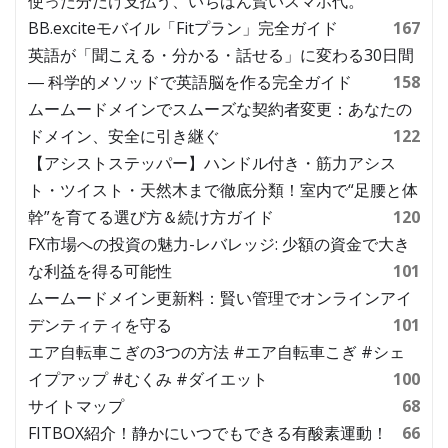
使った分だけ支払う、いちばん賢いスマホ代。
BB.exciteモバイル「Fitプラン」完全ガイド
167
英語が「聞こえる・分かる・話せる」に変わる30日間
― 科学的メソッドで英語脳を作る完全ガイド
158
ムームードメインでスムーズな契約者変更：あなたの
ドメイン、安全に引き継ぐ
122
【アシストステッパー】ハンドル付き・筋力アシス
ト・ツイスト・天然木まで徹底分類！室内で“足腰と体
幹”を育てる選び方＆続け方ガイド
120
FX市場への投資の魅力-レバレッジ: 少額の資金で大き
な利益を得る可能性
101
ムームードメイン更新料：賢い管理でオンラインアイ
デンティティを守る
101
エア自転車こぎの3つの方法 #エア自転車こぎ #シェ
イプアップ #むくみ #ダイエット
100
サイトマップ
68
FITBOX紹介！静かにいつでもできる有酸素運動！
66