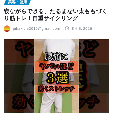
美容・健康
寝ながらできる、たるまない太ももづく
り筋トレ！自重サイクリング
pikakichi2015@gmail.com
8月 3, 2026