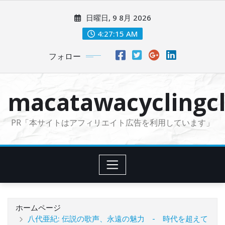
コ
日曜日, 9 8月 2026
ン
テ
4:27:16 AM
ン
フォロー
ツ
に
ス
macatawacyclingcl
キ
ッ
PR「本サイトはアフィリエイト広告を利用しています」
プ
ホームページ
八代亜紀: 伝説の歌声、永遠の魅力 - 時代を超えて