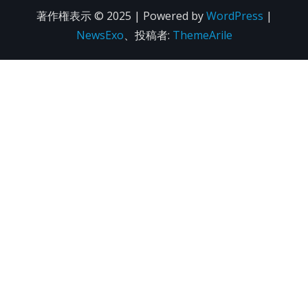
著作権表示 © 2025 | Powered by
WordPress
|
NewsExo
、投稿者:
ThemeArile