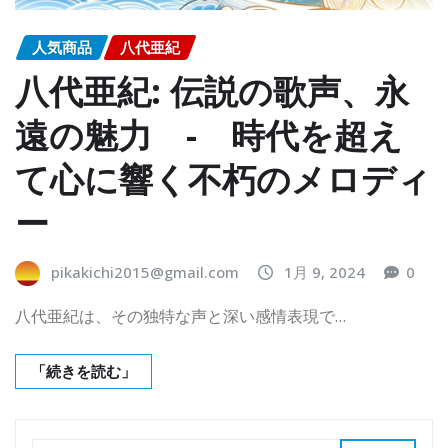
人気商品
八代亜紀
八代亜紀: 伝説の歌声、永
遠の魅力 - 時代を超え
て心に響く不朽のメロディ
ー
pikakichi2015@gmail.com
1月 9, 2024
0
八代亜紀は、その独特な声と深い感情表現で…
「続きを読む」