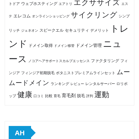
エクササイズ
ウェブホスティング
トドア
エアトリ
エス
サイクリング
エレコム
テ
オンラインショッピング
シンプ
トレ
セキュリティ
スピークエル
デメリット
リッチ
ジェネオン
ンド
ニュ
ドメイン管理
ドメイン取得
ドメイン移管
ース
ファクタリング
ノコアヘアサポートスカルプエッセンス
フィ
ムー
フィンジア初期脱毛
ボタニストプレミアムラインセット
ンジア
ムードメイン
ロリポ
ランキング
レビュー
レンタルサーバー
健康
運動
育毛剤
脱毛
ップ
比較
口コミ
評判
育毛
AH