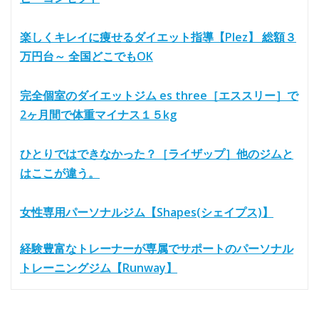
楽しくキレイに痩せるダイエット指導【Plez】 総額３
万円台～ 全国どこでもOK
完全個室のダイエットジム es three［エススリー］で
2ヶ月間で体重マイナス１５kg
ひとりではできなかった？［ライザップ］他のジムと
はここが違う。
女性専用パーソナルジム【Shapes(シェイプス)】
経験豊富なトレーナーが専属でサポートのパーソナル
トレーニングジム【Runway】