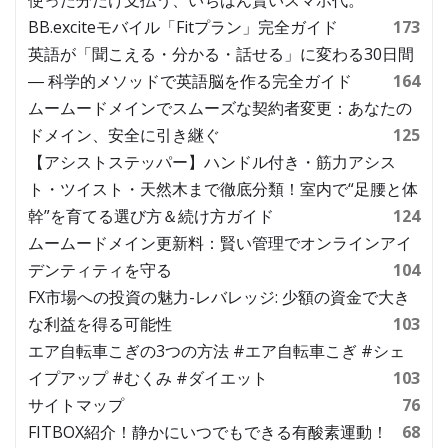
BB.exciteモバイル「Fitプラン」完全ガイド
173
英語が「聞こえる・分かる・話せる」に変わる30日間
― 科学的メソッドで英語脳を作る完全ガイド
164
ムームードメインでスムーズな契約者変更：あなたの
ドメイン、安全に引き継ぐ
125
【アシストステッパー】ハンドル付き・筋力アシス
ト・ツイスト・天然木まで徹底分類！室内で“足腰と体
幹”を育てる選び方＆続け方ガイド
124
ムームードメイン更新料：賢い管理でオンラインアイ
デンティティを守る
104
FX市場への投資の魅力-レバレッジ: 少額の資金で大き
な利益を得る可能性
103
エア自転車こぎの3つの方法 #エア自転車こぎ #シェ
イプアップ #むくみ #ダイエット
103
サイトマップ
76
FITBOX紹介！静かにいつでもできる有酸素運動！
68