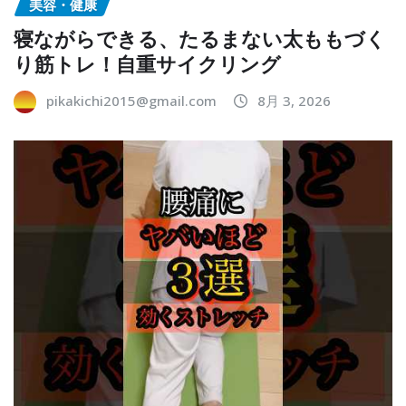
美容・健康
寝ながらできる、たるまない太ももづく
り筋トレ！自重サイクリング
pikakichi2015@gmail.com
8月 3, 2026