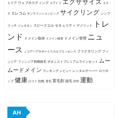
エクササイズ
ウェブホスティング
トドア
エアトリ
エス
サイクリング
エレコム
テ
オンラインショッピング
シンプ
トレ
セキュリティ
スピークエル
デメリット
リッチ
ジェネオン
ンド
ニュ
ドメイン管理
ドメイン取得
ドメイン移管
ース
ファクタリング
ノコアヘアサポートスカルプエッセンス
フィ
ムー
フィンジア初期脱毛
ボタニストプレミアムラインセット
ンジア
ムードメイン
ロリポ
ランキング
レビュー
レンタルサーバー
健康
運動
育毛剤
脱毛
ップ
比較
口コミ
評判
育毛
AH