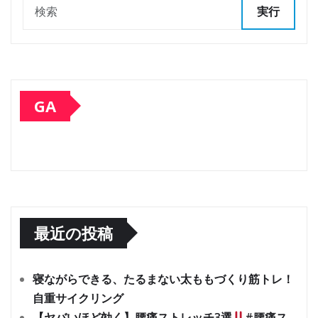
実行
GA
最近の投稿
寝ながらできる、たるまない太ももづくり筋トレ！
自重サイクリング
【ヤバいほど効く】腰痛ストレッチ3選
#腰痛ス