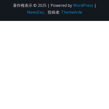
著作権表示 © 2025 | Powered by
WordPress
|
NewsExo
、投稿者:
ThemeArile