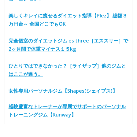
楽しくキレイに痩せるダイエット指導【Plez】 総額３
万円台～ 全国どこでもOK
完全個室のダイエットジム es three［エススリー］で
2ヶ月間で体重マイナス１５kg
ひとりではできなかった？［ライザップ］他のジムと
はここが違う。
女性専用パーソナルジム【Shapes(シェイプス)】
経験豊富なトレーナーが専属でサポートのパーソナル
トレーニングジム【Runway】