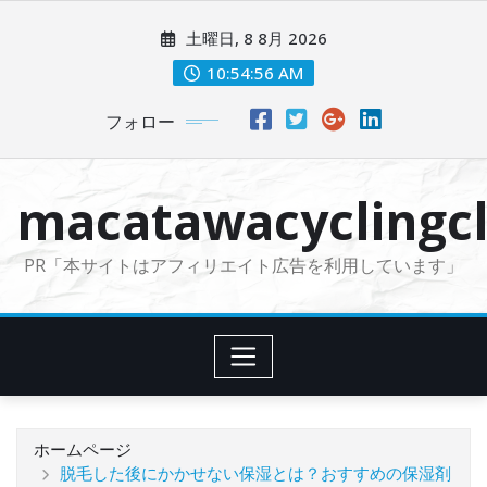
コ
土曜日, 8 8月 2026
ン
テ
10:54:57 AM
ン
フォロー
ツ
に
ス
macatawacyclingcl
キ
ッ
PR「本サイトはアフィリエイト広告を利用しています」
プ
ホームページ
脱毛した後にかかせない保湿とは？おすすめの保湿剤