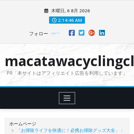
コ
木曜日, 6 8月 2026
ン
テ
2:14:47 AM
ン
フォロー
ツ
に
ス
macatawacyclingcl
キ
ッ
PR「本サイトはアフィリエイト広告を利用しています」
プ
ホームページ
「お掃除ライフを快適に！必携お掃除グッズ大全」：