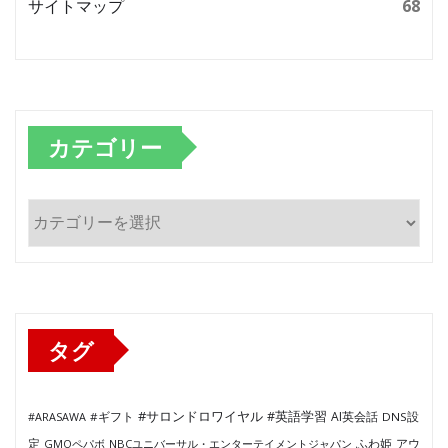
サイトマップ
68
カテゴリー
カ
テ
ゴ
リ
ー
タグ
#サロンドロワイヤル
#英語学習
AI英会話
#ARASAWA
#ギフト
DNS設
ふわ姫
定
GMOペパボ
NBCユニバーサル・エンターテイメントジャパン
アウ