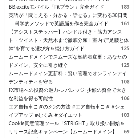
BB.exciteモバイル「Fitプラン」完全ガイド
183
英語が「聞こえる・分かる・話せる」に変わる30日間
― 科学的メソッドで英語脳を作る完全ガイド
161
【アシストステッパー】ハンドル付き・筋力アシス
ト・ツイスト・天然木まで徹底分類！室内で“足腰と体
幹”を育てる選び方＆続け方ガイド
125
ムームードメインでスムーズな契約者変更：あなたの
ドメイン、安全に引き継ぐ
125
ムームードメイン更新料：賢い管理でオンラインアイ
デンティティを守る
108
FX市場への投資の魅力-レバレッジ: 少額の資金で大き
な利益を得る可能性
106
エア自転車こぎの3つの方法 #エア自転車こぎ #シェ
イプアップ #むくみ #ダイエット
103
Cookie同意管理ツール「STRIGHT」取り扱い開始＆
リリース記念キャンペーン【ムームードメイン】
69