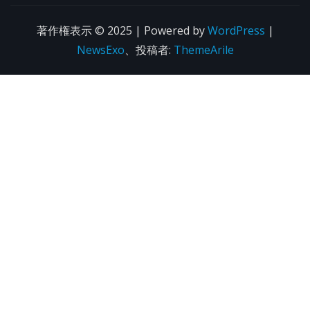
著作権表示 © 2025 | Powered by
WordPress
|
NewsExo
、投稿者:
ThemeArile