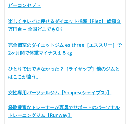
ビーコンセプト
楽しくキレイに痩せるダイエット指導【Plez】 総額３
万円台～ 全国どこでもOK
完全個室のダイエットジム es three［エススリー］で
2ヶ月間で体重マイナス１５kg
ひとりではできなかった？［ライザップ］他のジムと
はここが違う。
女性専用パーソナルジム【Shapes(シェイプス)】
経験豊富なトレーナーが専属でサポートのパーソナル
トレーニングジム【Runway】