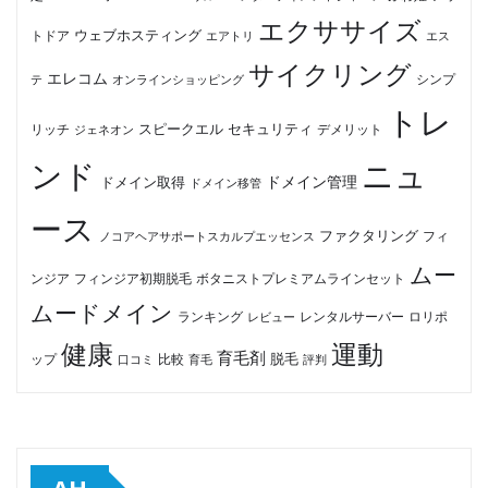
エクササイズ
ウェブホスティング
トドア
エアトリ
エス
サイクリング
エレコム
テ
オンラインショッピング
シンプ
トレ
セキュリティ
スピークエル
デメリット
リッチ
ジェネオン
ンド
ニュ
ドメイン管理
ドメイン取得
ドメイン移管
ース
ファクタリング
ノコアヘアサポートスカルプエッセンス
フィ
ムー
フィンジア初期脱毛
ボタニストプレミアムラインセット
ンジア
ムードメイン
ロリポ
ランキング
レビュー
レンタルサーバー
健康
運動
育毛剤
脱毛
ップ
比較
口コミ
評判
育毛
AH