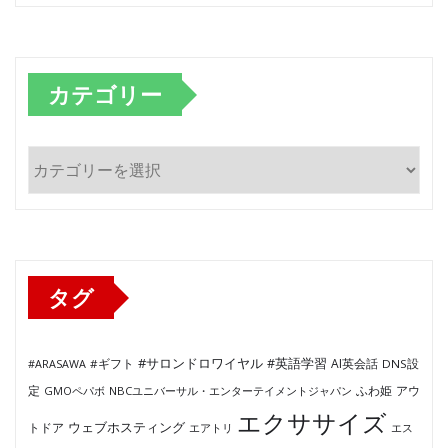
カテゴリー
カ
テ
ゴ
リ
ー
タグ
#サロンドロワイヤル
#英語学習
AI英会話
#ARASAWA
#ギフト
DNS設
ふわ姫
定
GMOペパボ
NBCユニバーサル・エンターテイメントジャパン
アウ
エクササイズ
ウェブホスティング
トドア
エアトリ
エス