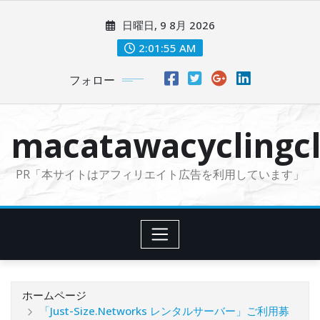
コ
日曜日, 9 8月 2026
ン
テ
2:01:56 AM
ン
フォロー
ツ
に
ス
macatawacyclingcl
キ
ッ
PR「本サイトはアフィリエイト広告を利用しています」
プ
ホームページ
「Just-Size.Networks レンタルサーバー」ご利用募