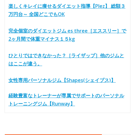
楽しくキレイに痩せるダイエット指導【Plez】 総額３
万円台～ 全国どこでもOK
完全個室のダイエットジム es three［エススリー］で
2ヶ月間で体重マイナス１５kg
ひとりではできなかった？［ライザップ］他のジムと
はここが違う。
女性専用パーソナルジム【Shapes(シェイプス)】
経験豊富なトレーナーが専属でサポートのパーソナル
トレーニングジム【Runway】