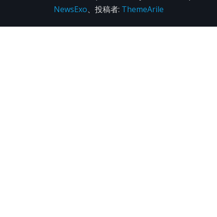
NewsExo
、投稿者:
ThemeArile