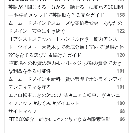
英語が「聞こえる・分かる・話せる」に変わる30日間
― 科学的メソッドで英語脳を作る完全ガイド
158
ムームードメインでスムーズな契約者変更：あなたの
ドメイン、安全に引き継ぐ
122
【アシストステッパー】ハンドル付き・筋力アシス
ト・ツイスト・天然木まで徹底分類！室内で“足腰と体
幹”を育てる選び方＆続け方ガイド
120
FX市場への投資の魅力-レバレッジ: 少額の資金で大き
な利益を得る可能性
101
ムームードメイン更新料：賢い管理でオンラインアイ
デンティティを守る
101
エア自転車こぎの3つの方法 #エア自転車こぎ #シェ
イプアップ #むくみ #ダイエット
100
サイトマップ
68
FITBOX紹介！静かにいつでもできる有酸素運動！
66