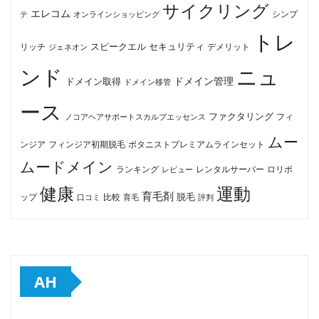
サイクリング
エレコム
テ
オンラインショッピング
シンプ
トレ
セキュリティ
スピークエル
デメリット
リッチ
ジェネオン
ンド
ニュ
ドメイン管理
ドメイン取得
ドメイン移管
ース
ファクタリング
ノコアヘアサポートスカルプエッセンス
フィ
ムー
フィンジア初期脱毛
ボタニストプレミアムラインセット
ンジア
ムードメイン
ロリポ
ランキング
レビュー
レンタルサーバー
健康
運動
育毛剤
脱毛
ップ
比較
口コミ
評判
育毛
AH