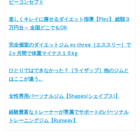
ビーコンセプト
楽しくキレイに痩せるダイエット指導【Plez】 総額３
万円台～ 全国どこでもOK
完全個室のダイエットジム es three［エススリー］で
2ヶ月間で体重マイナス１５kg
ひとりではできなかった？［ライザップ］他のジムと
はここが違う。
女性専用パーソナルジム【Shapes(シェイプス)】
経験豊富なトレーナーが専属でサポートのパーソナル
トレーニングジム【Runway】