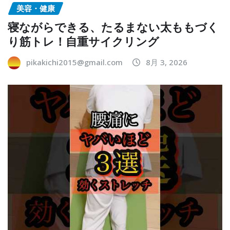
美容・健康
寝ながらできる、たるまない太ももづく
り筋トレ！自重サイクリング
pikakichi2015@gmail.com
8月 3, 2026