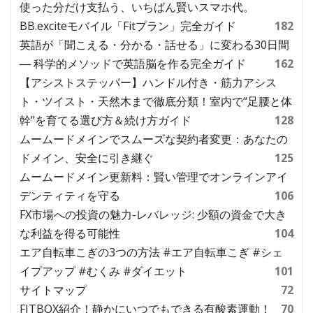
使った分だけ支払う、いちばん賢いスマホ代。
BB.exciteモバイル「Fitプラン」完全ガイド
182
英語が「聞こえる・分かる・話せる」に変わる30日間
― 科学的メソッドで英語脳を作る完全ガイド
162
【アシストステッパー】ハンドル付き・筋力アシス
ト・ツイスト・天然木まで徹底分類！室内で“足腰と体
幹”を育てる選び方＆続け方ガイド
128
ムームードメインでスムーズな契約者変更：あなたの
ドメイン、安全に引き継ぐ
125
ムームードメイン更新料：賢い管理でオンラインアイ
デンティティを守る
106
FX市場への投資の魅力-レバレッジ: 少額の資金で大き
な利益を得る可能性
104
エア自転車こぎの3つの方法 #エア自転車こぎ #シェ
イプアップ #むくみ #ダイエット
101
サイトマップ
72
FITBOX紹介！静かにいつでもできる有酸素運動！
70