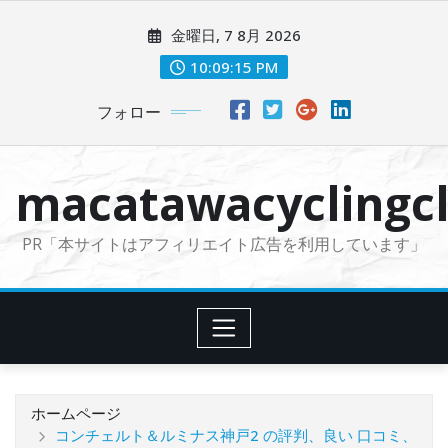
コ
金曜日, 7 8月 2026
ン
テ
10:09:16 PM
ン
フォロー
ツ
に
ス
macatawacyclingcl
キ
ッ
PR「本サイトはアフィリエイト広告を利用しています」
プ
ホームページ
コンチェルト＆ルミナス神戸2 の評判、良い 口コミ、