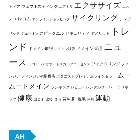
エクササイズ
ウェブホスティング
トドア
エアトリ
エス
サイクリング
エレコム
テ
オンラインショッピング
シンプ
トレ
セキュリティ
スピークエル
デメリット
リッチ
ジェネオン
ンド
ニュ
ドメイン管理
ドメイン取得
ドメイン移管
ース
ファクタリング
ノコアヘアサポートスカルプエッセンス
フィ
ムー
フィンジア初期脱毛
ボタニストプレミアムラインセット
ンジア
ムードメイン
ロリポ
ランキング
レビュー
レンタルサーバー
健康
運動
育毛剤
脱毛
ップ
比較
口コミ
評判
育毛
AH