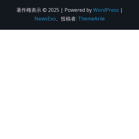
著作権表示 © 2025 | Powered by
WordPress
|
NewsExo
、投稿者:
ThemeArile