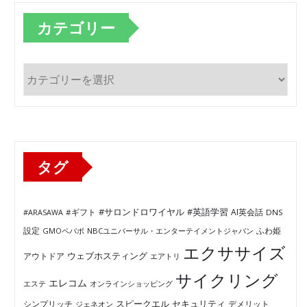
カテゴリー
カ
テ
ゴ
リ
ー
タグ
#サロンドロワイヤル
#英語学習
AI英会話
#ARASAWA
#ギフト
DNS
ふわ姫
設定
GMOペパボ
NBCユニバーサル・エンターテイメントジャパン
エクササイズ
ウェブホスティング
アウトドア
エアトリ
サイクリング
エレコム
エステ
オンラインショッピング
セキュリティ
スピークエル
デメリット
シンプリッチ
ジェネオン