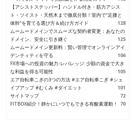
【アシストステッパー】ハンドル付き・筋力アシス
ト・ツイスト・天然木まで徹底分類！室内で“足腰と
体幹”を育てる選び方＆続け方ガイド
128
ムームードメインでスムーズな契約者変更：あなたの
ドメイン、安全に引き継ぐ
125
ムームードメイン更新料：賢い管理でオンラインアイ
デンティティを守る
106
FX市場への投資の魅力-レバレッジ: 少額の資金で大き
な利益を得る可能性
105
エア自転車こぎの3つの方法 #エア自転車こぎ #シェ
イプアップ #むくみ #ダイエット
101
サイトマップ
72
FITBOX紹介！静かにいつでもできる有酸素運動！
70