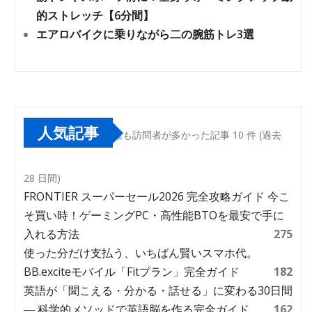
的ストレッチ【6分間】
エアロバイクに乗りながら二の腕筋トレ3選
人気記事
最も訪問者が多かった記事 10 件 (過去
28 日間)
FRONTIER スーパーセール2026 完全攻略ガイド 今こ
そ買い時！ゲーミングPC・高性能BTOを最安で手に
入れる方法
275
使った分だけ支払う、いちばん賢いスマホ代。
BB.exciteモバイル「Fitプラン」完全ガイド
182
英語が「聞こえる・分かる・話せる」に変わる30日間
― 科学的メソッドで英語脳を作る完全ガイド
162