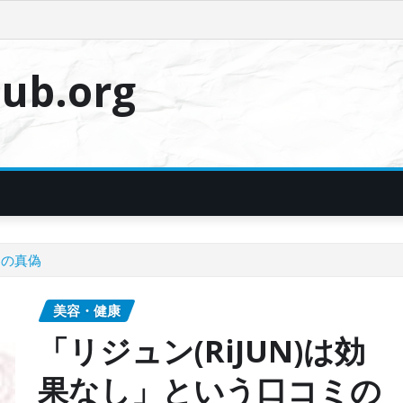
ub.org
ミの真偽
美容・健康
「リジュン(RiJUN)は効
果なし」という口コミの