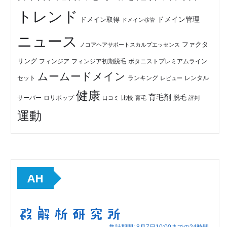
トレンド
ドメイン管理
ドメイン取得
ドメイン移管
ニュース
ファクタ
ノコアヘアサポートスカルプエッセンス
リング
フィンジア初期脱毛
ボタニストプレミアムライン
フィンジア
ムームードメイン
セット
ランキング
レビュー
レンタル
健康
育毛剤
脱毛
ロリポップ
比較
サーバー
口コミ
評判
育毛
運動
AH