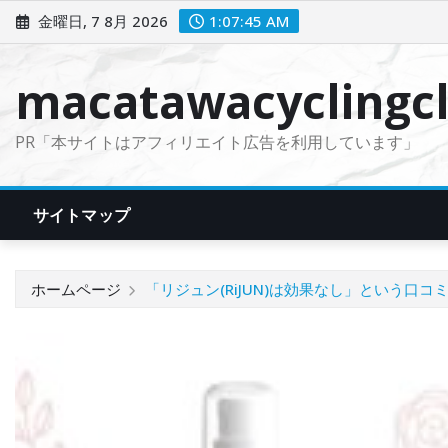
コ
金曜日, 7 8月 2026
1:07:46 AM
ン
テ
macatawacyclingcl
ン
ツ
PR「本サイトはアフィリエイト広告を利用しています」
に
ス
キ
サイトマップ
ッ
プ
ホームページ
「リジュン(RiJUN)は効果なし」という口コ