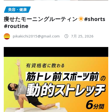
美容・健康
痩せたモーニングルーティン
#shorts
#routine
pikakichi2015@gmail.com
7月 25, 2026