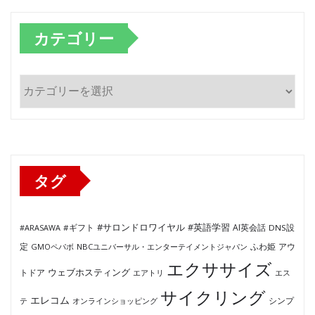
カテゴリー
カ
テ
ゴ
リ
ー
タグ
#サロンドロワイヤル
#英語学習
AI英会話
#ARASAWA
#ギフト
DNS設
ふわ姫
定
GMOペパボ
NBCユニバーサル・エンターテイメントジャパン
アウ
エクササイズ
ウェブホスティング
トドア
エアトリ
エス
サイクリング
エレコム
テ
オンラインショッピング
シンプ