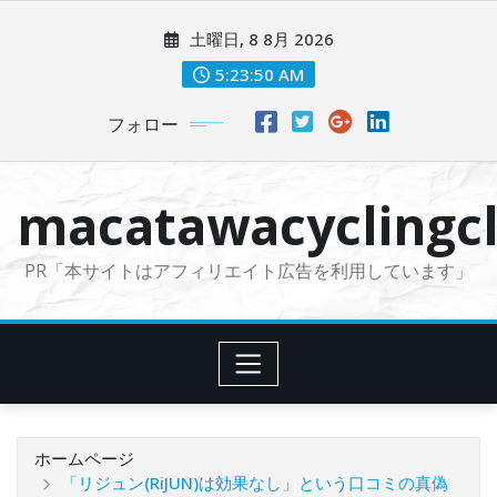
コ
土曜日, 8 8月 2026
ン
テ
5:23:52 AM
ン
フォロー
ツ
に
ス
macatawacyclingcl
キ
ッ
PR「本サイトはアフィリエイト広告を利用しています」
プ
ホームページ
「リジュン(RiJUN)は効果なし」という口コミの真偽