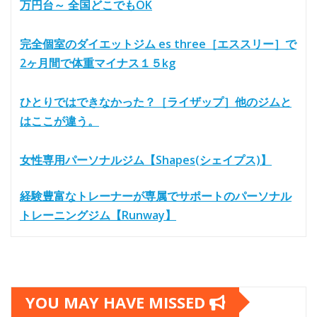
万円台～ 全国どこでもOK
完全個室のダイエットジム es three［エススリー］で
2ヶ月間で体重マイナス１５kg
ひとりではできなかった？［ライザップ］他のジムと
はここが違う。
女性専用パーソナルジム【Shapes(シェイプス)】
経験豊富なトレーナーが専属でサポートのパーソナル
トレーニングジム【Runway】
YOU MAY HAVE MISSED