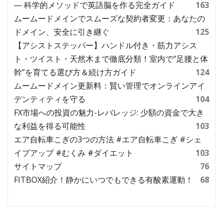
― 科学的メソッドで英語脳を作る完全ガイド
163
ムームードメインでスムーズな契約者変更：あなたの
ドメイン、安全に引き継ぐ
125
【アシストステッパー】ハンドル付き・筋力アシス
ト・ツイスト・天然木まで徹底分類！室内で“足腰と体
幹”を育てる選び方＆続け方ガイド
124
ムームードメイン更新料：賢い管理でオンラインアイ
デンティティを守る
104
FX市場への投資の魅力-レバレッジ: 少額の資金で大き
な利益を得る可能性
103
エア自転車こぎの3つの方法 #エア自転車こぎ #シェ
イプアップ #むくみ #ダイエット
103
サイトマップ
76
FITBOX紹介！静かにいつでもできる有酸素運動！
68