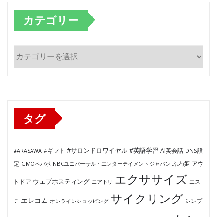
カテゴリー
カ
テ
ゴ
リ
ー
タグ
#サロンドロワイヤル
#英語学習
AI英会話
#ARASAWA
#ギフト
DNS設
ふわ姫
定
GMOペパボ
NBCユニバーサル・エンターテイメントジャパン
アウ
エクササイズ
ウェブホスティング
トドア
エアトリ
エス
サイクリング
エレコム
テ
オンラインショッピング
シンプ