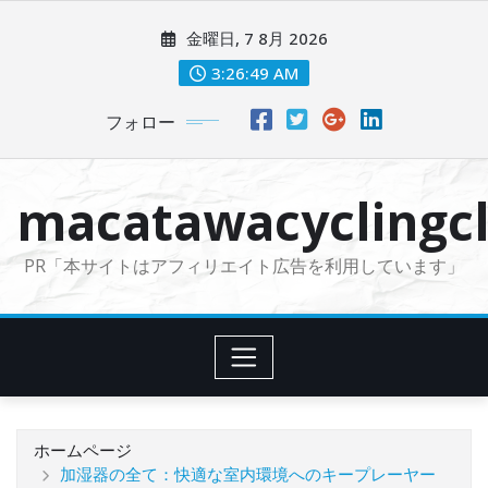
コ
金曜日, 7 8月 2026
ン
テ
3:26:50 AM
ン
フォロー
ツ
に
ス
macatawacyclingcl
キ
ッ
PR「本サイトはアフィリエイト広告を利用しています」
プ
ホームページ
加湿器の全て：快適な室内環境へのキープレーヤー