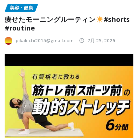
美容・健康
痩せたモーニングルーティン
#shorts
#routine
pikakichi2015@gmail.com
7月 25, 2026