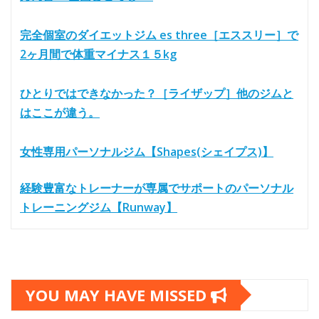
完全個室のダイエットジム es three［エススリー］で
2ヶ月間で体重マイナス１５kg
ひとりではできなかった？［ライザップ］他のジムと
はここが違う。
女性専用パーソナルジム【Shapes(シェイプス)】
経験豊富なトレーナーが専属でサポートのパーソナル
トレーニングジム【Runway】
YOU MAY HAVE MISSED