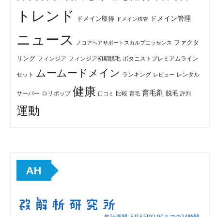
トレンド
ドメイン管理
ドメイン取得
ドメイン移管
ニュース
ファクタ
ノコアヘアサポートスカルプエッセンス
リング
フィンジア初期脱毛
ボタニストプレミアムライン
フィンジア
ムームードメイン
セット
ランキング
レビュー
レンタル
健康
育毛剤
脱毛
ロリポップ
比較
サーバー
口コミ
評判
育毛
運動
AH