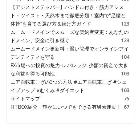
【アシストステッパー】ハンドル付き・筋力アシス
ト・ツイスト・天然木まで徹底分類！室内で“足腰と
体幹”を育てる選び方＆続け方ガイド
123
ムームードメインでスムーズな契約者変更：あなたの
ドメイン、安全に引き継ぐ
123
ムームードメイン更新料：賢い管理でオンラインアイ
デンティティを守る
104
FX市場への投資の魅力-レバレッジ: 少額の資金で大き
な利益を得る可能性
103
エア自転車こぎの3つの方法 #エア自転車こぎ #シェ
イプアップ #むくみ #ダイエット
103
サイトマップ
75
FITBOX紹介！静かにいつでもできる有酸素運動！
67