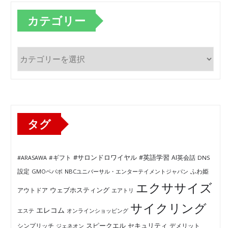
カテゴリー
カ
テ
ゴ
リ
ー
タグ
#サロンドロワイヤル
#英語学習
AI英会話
#ARASAWA
#ギフト
DNS
ふわ姫
設定
GMOペパボ
NBCユニバーサル・エンターテイメントジャパン
エクササイズ
ウェブホスティング
アウトドア
エアトリ
サイクリング
エレコム
エステ
オンラインショッピング
セキュリティ
スピークエル
デメリット
シンプリッチ
ジェネオン