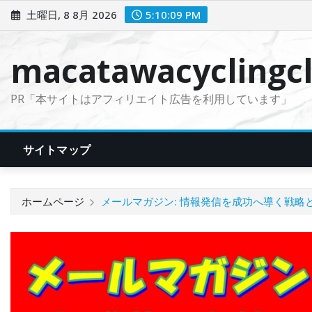
コ
土曜日, 8 8月 2026
5:10:10 PM
ン
テ
macatawacyclingcl
ン
ツ
PR「本サイトはアフィリエイト広告を利用しています」
に
ス
キ
サイトマップ
ッ
プ
ホームページ
メールマガジン: 情報発信を成功へ導く戦略とテク