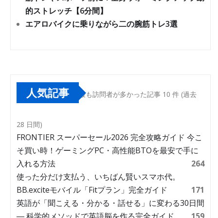
的ストレッチ【6分間】
エアロバイクに乗りながら二の腕筋トレ3選
人気記事
最も訪問者が多かった記事 10 件 (過去
28 日間)
FRONTIER スーパーセール2026 完全攻略ガイド 今こ
そ買い時！ゲーミングPC・高性能BTOを最安で手に
入れる方法
264
使った分だけ支払う、いちばん賢いスマホ代。
BB.exciteモバイル「Fitプラン」完全ガイド
171
英語が「聞こえる・分かる・話せる」に変わる30日間
― 科学的メソッドで英語脳を作る完全ガイド
159