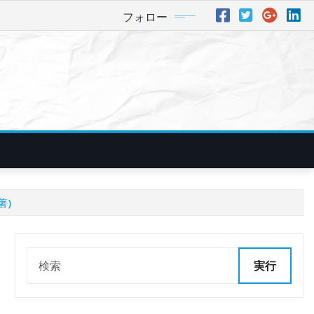
フォロー
著)
実行