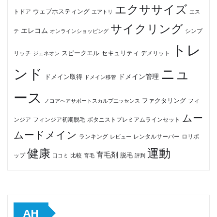
エクササイズ
ウェブホスティング
トドア
エアトリ
エス
サイクリング
エレコム
テ
オンラインショッピング
シンプ
トレ
セキュリティ
スピークエル
デメリット
リッチ
ジェネオン
ンド
ニュ
ドメイン管理
ドメイン取得
ドメイン移管
ース
ファクタリング
ノコアヘアサポートスカルプエッセンス
フィ
ムー
フィンジア初期脱毛
ボタニストプレミアムラインセット
ンジア
ムードメイン
ロリポ
ランキング
レビュー
レンタルサーバー
健康
運動
育毛剤
脱毛
ップ
比較
口コミ
評判
育毛
AH