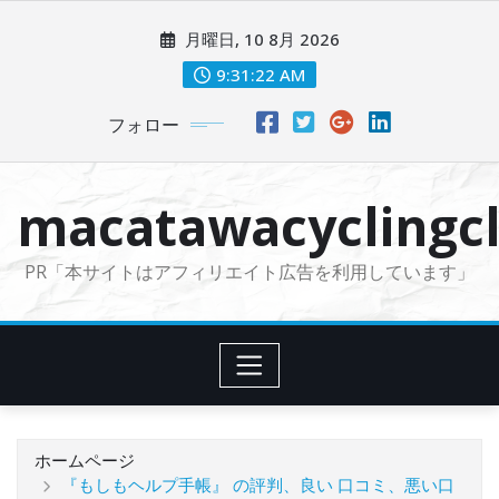
コ
月曜日, 10 8月 2026
ン
テ
9:31:23 AM
ン
フォロー
ツ
に
ス
macatawacyclingcl
キ
ッ
PR「本サイトはアフィリエイト広告を利用しています」
プ
ホームページ
『もしもヘルプ手帳』 の評判、良い 口コミ、悪い口