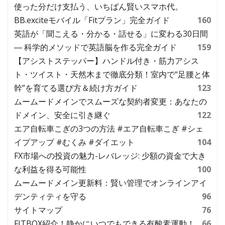
使った分だけ支払う、いちばん賢いスマホ代。
BB.exciteモバイル「Fitプラン」完全ガイド
160
英語が「聞こえる・分かる・話せる」に変わる30日間
― 科学的メソッドで英語脳を作る完全ガイド
159
【アシストステッパー】ハンドル付き・筋力アシス
ト・ツイスト・天然木まで徹底分類！室内で“足腰と体
幹”を育てる選び方＆続け方ガイド
123
ムームードメインでスムーズな契約者変更：あなたの
ドメイン、安全に引き継ぐ
122
エア自転車こぎの3つの方法 #エア自転車こぎ #シェ
イプアップ #むくみ #ダイエット
104
FX市場への投資の魅力-レバレッジ: 少額の資金で大き
な利益を得る可能性
100
ムームードメイン更新料：賢い管理でオンラインアイ
デンティティを守る
96
サイトマップ
76
FITBOX紹介！静かにいつでもできる有酸素運動！
66