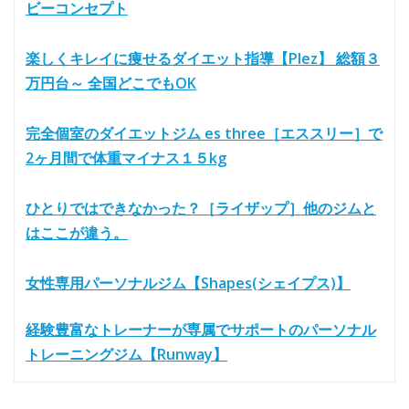
ビーコンセプト
楽しくキレイに痩せるダイエット指導【Plez】 総額３
万円台～ 全国どこでもOK
完全個室のダイエットジム es three［エススリー］で
2ヶ月間で体重マイナス１５kg
ひとりではできなかった？［ライザップ］他のジムと
はここが違う。
女性専用パーソナルジム【Shapes(シェイプス)】
経験豊富なトレーナーが専属でサポートのパーソナル
トレーニングジム【Runway】