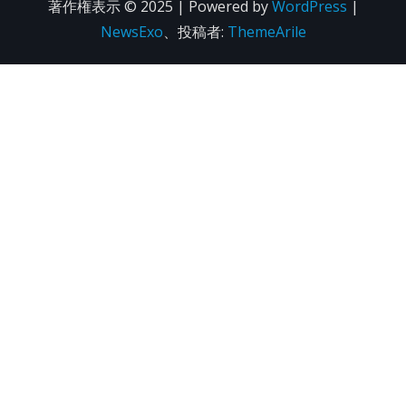
著作権表示 © 2025 | Powered by
WordPress
|
NewsExo
、投稿者:
ThemeArile