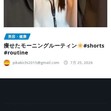
美容・健康
痩せたモーニングルーティン
#shorts
#routine
pikakichi2015@gmail.com
7月 25, 2026