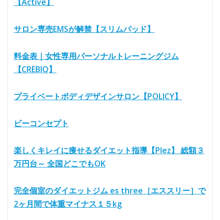
【Active】
サロン専売EMSが解禁【スリムパッド】
料金表｜女性専用パーソナルトレーニングジム
【CREBIQ】
プライベートボディデザインサロン【POLICY】
ビーコンセプト
楽しくキレイに痩せるダイエット指導【Plez】 総額３
万円台～ 全国どこでもOK
完全個室のダイエットジム es three［エススリー］で
2ヶ月間で体重マイナス１５kg