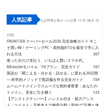
人気記事
最も訪問者が多かった記事 10 件 (過去 28
日間)
FRONTIER スーパーセール2026 完全攻略ガイド 今こ
そ買い時！ゲーミングPC・高性能BTOを最安で手に入
れる方法
267
使った分だけ支払う、いちばん賢いスマホ代。
BB.exciteモバイル「Fitプラン」完全ガイド
167
英語が「聞こえる・分かる・話せる」に変わる30日間
― 科学的メソッドで英語脳を作る完全ガイド
159
ムームードメインでスムーズな契約者変更：あなたの
ドメイン、安全に引き継ぐ
122
【アシストステッパー】ハンドル付き・筋力アシス
ト・ツイスト・天然木まで徹底分類！室内で“足腰と体