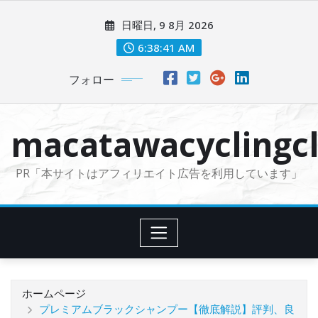
コ
日曜日, 9 8月 2026
ン
テ
6:38:42 AM
ン
フォロー
ツ
に
ス
macatawacyclingcl
キ
ッ
PR「本サイトはアフィリエイト広告を利用しています」
プ
ホームページ
プレミアムブラックシャンプー【徹底解説】評判、良