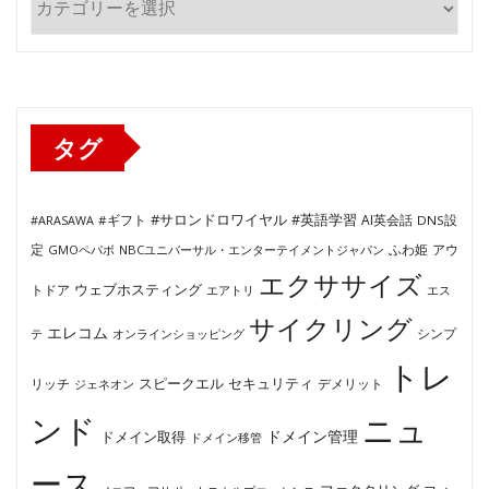
テ
ゴ
リ
ー
タグ
#サロンドロワイヤル
#英語学習
AI英会話
#ARASAWA
#ギフト
DNS設
ふわ姫
定
GMOペパボ
NBCユニバーサル・エンターテイメントジャパン
アウ
エクササイズ
ウェブホスティング
トドア
エアトリ
エス
サイクリング
エレコム
テ
オンラインショッピング
シンプ
トレ
セキュリティ
スピークエル
デメリット
リッチ
ジェネオン
ンド
ニュ
ドメイン管理
ドメイン取得
ドメイン移管
ース