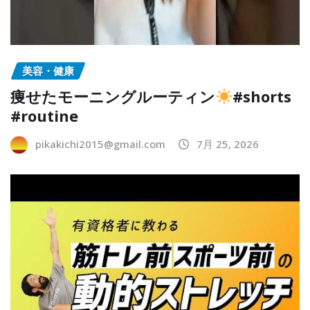
美容・健康
痩せたモーニングルーティン
#shorts
#routine
pikakichi2015@gmail.com
7月 25, 2026