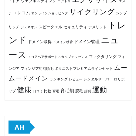
ウェブホスティング
トドア
エアトリ
エス
サイクリング
エレコム
テ
オンラインショッピング
シンプ
トレ
セキュリティ
スピークエル
デメリット
リッチ
ジェネオン
ンド
ニュ
ドメイン管理
ドメイン取得
ドメイン移管
ース
ファクタリング
ノコアヘアサポートスカルプエッセンス
フィ
ムー
フィンジア初期脱毛
ボタニストプレミアムラインセット
ンジア
ムードメイン
ロリポ
ランキング
レビュー
レンタルサーバー
健康
運動
育毛剤
脱毛
ップ
比較
口コミ
評判
育毛
AH