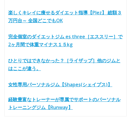
楽しくキレイに痩せるダイエット指導【Plez】 総額３
万円台～ 全国どこでもOK
完全個室のダイエットジム es three［エススリー］で
2ヶ月間で体重マイナス１５kg
ひとりではできなかった？［ライザップ］他のジムと
はここが違う。
女性専用パーソナルジム【Shapes(シェイプス)】
経験豊富なトレーナーが専属でサポートのパーソナル
トレーニングジム【Runway】