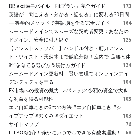
BB.exciteモバイル「Fitプラン」完全ガイド
173
英語が「聞こえる・分かる・話せる」に変わる30日間
― 科学的メソッドで英語脳を作る完全ガイド
164
ムームードメインでスムーズな契約者変更：あなたの
ドメイン、安全に引き継ぐ
125
【アシストステッパー】ハンドル付き・筋力アシス
ト・ツイスト・天然木まで徹底分類！室内で“足腰と体
幹”を育てる選び方＆続け方ガイド
124
ムームードメイン更新料：賢い管理でオンラインアイ
デンティティを守る
104
FX市場への投資の魅力-レバレッジ: 少額の資金で大き
な利益を得る可能性
103
エア自転車こぎの3つの方法 #エア自転車こぎ #シェ
イプアップ #むくみ #ダイエット
103
サイトマップ
76
FITBOX紹介！静かにいつでもできる有酸素運動！
68