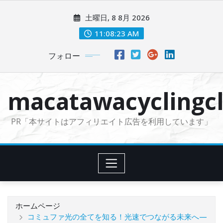
コ
土曜日, 8 8月 2026
ン
テ
11:08:24 AM
ン
フォロー
ツ
に
ス
macatawacyclingcl
キ
ッ
PR「本サイトはアフィリエイト広告を利用しています」
プ
ホームページ
コミュファ光の全てを知る！光速でつながる未来へ—