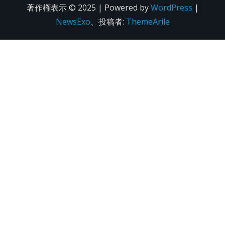
著作権表示 © 2025 | Powered by
WordPress
|
NewsExo
、投稿者:
ThemeArile