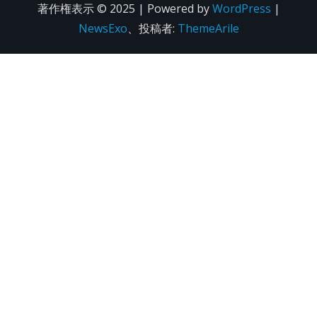
著作権表示 © 2025 | Powered by
WordPress
|
NewsExo
、投稿者:
ThemeArile