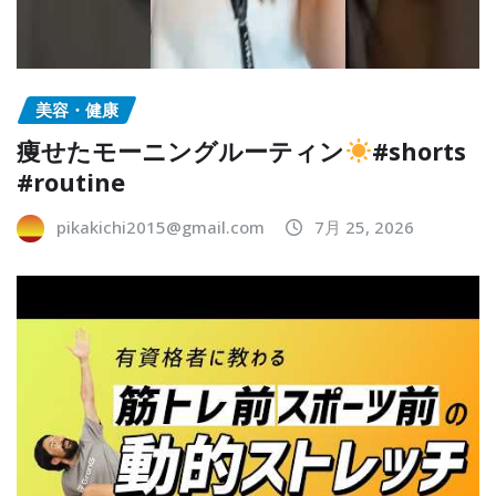
美容・健康
痩せたモーニングルーティン
#shorts
#routine
pikakichi2015@gmail.com
7月 25, 2026