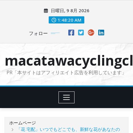
コ
日曜日, 9 8月 2026
ン
テ
1:48:21 AM
ン
フォロー
ツ
に
ス
macatawacyclingcl
キ
ッ
PR「本サイトはアフィリエイト広告を利用しています」
プ
ホームページ
「花 宅配」いつでもどこでも、新鮮な花があなたの