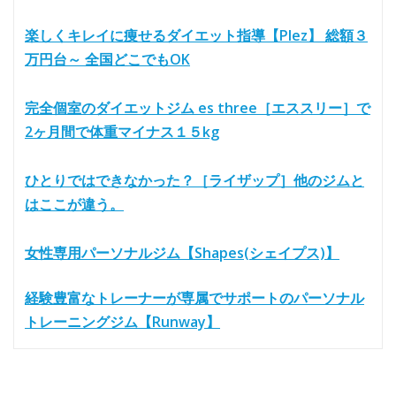
楽しくキレイに痩せるダイエット指導【Plez】 総額３
万円台～ 全国どこでもOK
完全個室のダイエットジム es three［エススリー］で
2ヶ月間で体重マイナス１５kg
ひとりではできなかった？［ライザップ］他のジムと
はここが違う。
女性専用パーソナルジム【Shapes(シェイプス)】
経験豊富なトレーナーが専属でサポートのパーソナル
トレーニングジム【Runway】