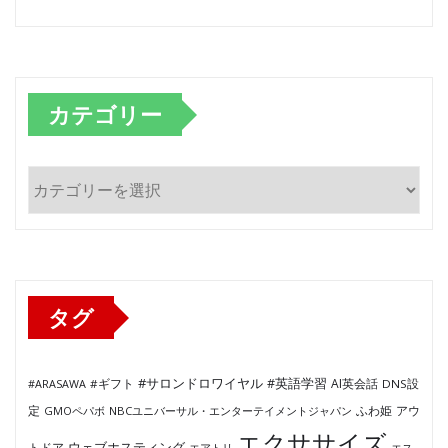
カテゴリー
カ
テ
ゴ
リ
ー
タグ
#サロンドロワイヤル
#英語学習
AI英会話
#ARASAWA
#ギフト
DNS設
ふわ姫
定
GMOペパボ
NBCユニバーサル・エンターテイメントジャパン
アウ
エクササイズ
ウェブホスティング
トドア
エアトリ
エス