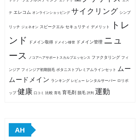
サイクリング
エレコム
テ
オンラインショッピング
シンプ
トレ
セキュリティ
スピークエル
デメリット
リッチ
ジェネオン
ンド
ニュ
ドメイン管理
ドメイン取得
ドメイン移管
ース
ファクタリング
ノコアヘアサポートスカルプエッセンス
フィ
ムー
フィンジア初期脱毛
ボタニストプレミアムラインセット
ンジア
ムードメイン
ロリポ
ランキング
レビュー
レンタルサーバー
健康
運動
育毛剤
脱毛
ップ
比較
口コミ
評判
育毛
AH