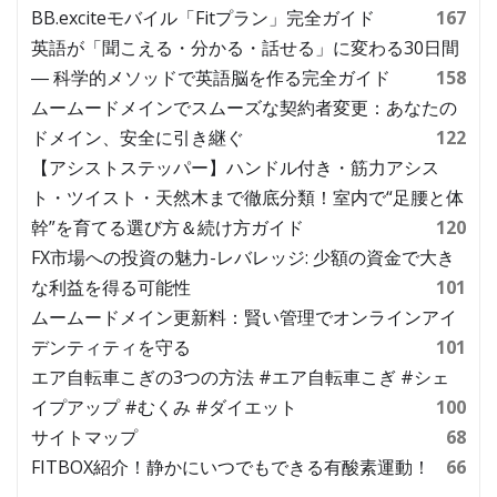
BB.exciteモバイル「Fitプラン」完全ガイド
167
英語が「聞こえる・分かる・話せる」に変わる30日間
― 科学的メソッドで英語脳を作る完全ガイド
158
ムームードメインでスムーズな契約者変更：あなたの
ドメイン、安全に引き継ぐ
122
【アシストステッパー】ハンドル付き・筋力アシス
ト・ツイスト・天然木まで徹底分類！室内で“足腰と体
幹”を育てる選び方＆続け方ガイド
120
FX市場への投資の魅力-レバレッジ: 少額の資金で大き
な利益を得る可能性
101
ムームードメイン更新料：賢い管理でオンラインアイ
デンティティを守る
101
エア自転車こぎの3つの方法 #エア自転車こぎ #シェ
イプアップ #むくみ #ダイエット
100
サイトマップ
68
FITBOX紹介！静かにいつでもできる有酸素運動！
66