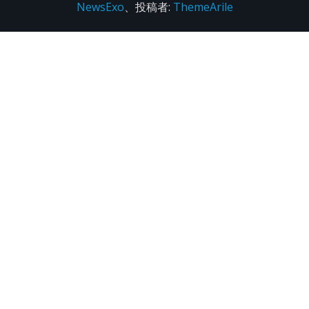
NewsExo
、投稿者:
ThemeArile