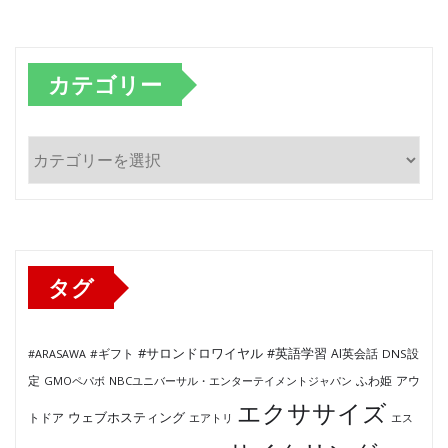
カテゴリー
カ
テ
ゴ
リ
ー
タグ
#サロンドロワイヤル
#英語学習
AI英会話
#ARASAWA
#ギフト
DNS設
ふわ姫
定
GMOペパボ
NBCユニバーサル・エンターテイメントジャパン
アウ
エクササイズ
ウェブホスティング
トドア
エアトリ
エス