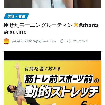
美容・健康
痩せたモーニングルーティン
#shorts
#routine
pikakichi2015@gmail.com
7月 25, 2026