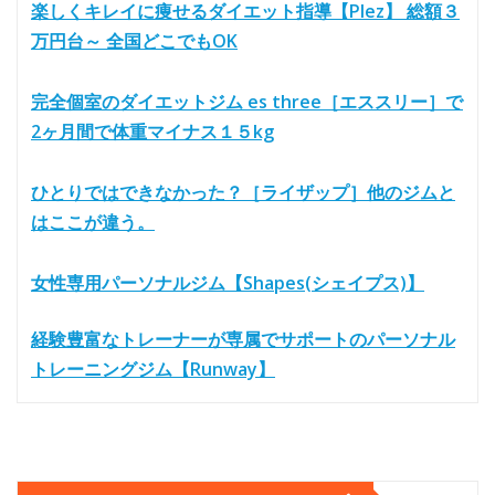
楽しくキレイに痩せるダイエット指導【Plez】 総額３
万円台～ 全国どこでもOK
完全個室のダイエットジム es three［エススリー］で
2ヶ月間で体重マイナス１５kg
ひとりではできなかった？［ライザップ］他のジムと
はここが違う。
女性専用パーソナルジム【Shapes(シェイプス)】
経験豊富なトレーナーが専属でサポートのパーソナル
トレーニングジム【Runway】