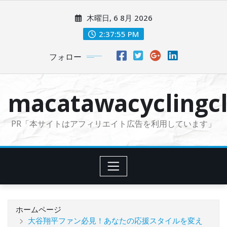
コ
木曜日, 6 8月 2026
ン
テ
2:37:56 PM
ン
フォロー
ツ
に
ス
macatawacyclingcl
キ
ッ
PR「本サイトはアフィリエイト広告を利用しています」
プ
ホームページ
大谷翔平ファン必見！あなたの応援スタイルを変え