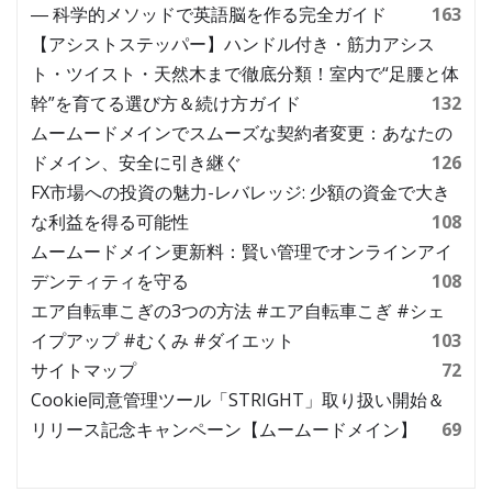
― 科学的メソッドで英語脳を作る完全ガイド
163
【アシストステッパー】ハンドル付き・筋力アシス
ト・ツイスト・天然木まで徹底分類！室内で“足腰と体
幹”を育てる選び方＆続け方ガイド
132
ムームードメインでスムーズな契約者変更：あなたの
ドメイン、安全に引き継ぐ
126
FX市場への投資の魅力-レバレッジ: 少額の資金で大き
な利益を得る可能性
108
ムームードメイン更新料：賢い管理でオンラインアイ
デンティティを守る
108
エア自転車こぎの3つの方法 #エア自転車こぎ #シェ
イプアップ #むくみ #ダイエット
103
サイトマップ
72
Cookie同意管理ツール「STRIGHT」取り扱い開始＆
リリース記念キャンペーン【ムームードメイン】
69