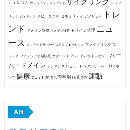
サイクリング
エレコム
テ
オンラインショッピング
シンプ
トレ
セキュリティ
スピークエル
デメリット
リッチ
ジェネオン
ンド
ニュ
ドメイン管理
ドメイン取得
ドメイン移管
ース
ファクタリング
ノコアヘアサポートスカルプエッセンス
フィ
ムー
フィンジア初期脱毛
ボタニストプレミアムラインセット
ンジア
ムードメイン
ロリポ
ランキング
レビュー
レンタルサーバー
健康
運動
育毛剤
脱毛
ップ
比較
口コミ
評判
育毛
AH