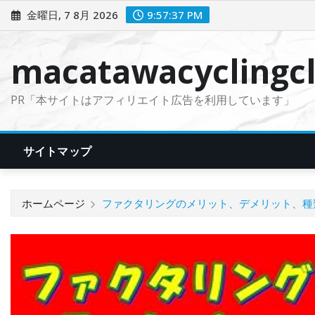
コ
金曜日, 7 8月 2026
9:57:38 PM
ン
テ
macatawacyclingcl
ン
ツ
PR「本サイトはアフィリエイト広告を利用しています」
に
ス
キ
サイトマップ
ッ
プ
ホームページ
ファクタリングのメリット、デメリット、種