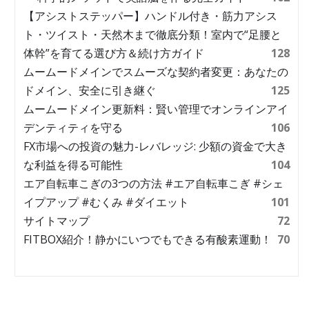
【アシストステッパー】ハンドル付き・筋力アシス
ト・ツイスト・天然木まで徹底分類！室内で“足腰と
体幹”を育てる選び方＆続け方ガイド
128
ムームードメインでスムーズな契約者変更：あなたの
ドメイン、安全に引き継ぐ
125
ムームードメイン更新料：賢い管理でオンラインアイ
デンティティを守る
106
FX市場への投資の魅力-レバレッジ: 少額の資金で大き
な利益を得る可能性
104
エア自転車こぎの3つの方法 #エア自転車こぎ #シェ
イプアップ #むくみ #ダイエット
101
サイトマップ
72
FITBOX紹介！静かにいつでもできる有酸素運動！
70