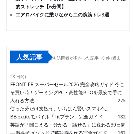
的ストレッチ【6分間】
エアロバイクに乗りながら二の腕筋トレ3選
人気記事
最も訪問者が多かった記事 10 件 (過去
28 日間)
FRONTIER スーパーセール2026 完全攻略ガイド 今こ
そ買い時！ゲーミングPC・高性能BTOを最安で手に
入れる方法
275
使った分だけ支払う、いちばん賢いスマホ代。
BB.exciteモバイル「Fitプラン」完全ガイド
182
英語が「聞こえる・分かる・話せる」に変わる30日間
― 科学的メソッドで英語脳を作る完全ガイド
162