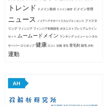
トレンド
ドメイン管理
ドメイン取得
ドメイン移管
ニュース
ファクタ
ノコアヘアサポートスカルプエッセンス
リング
フィンジア初期脱毛
ボタニストプレミアムライン
フィンジア
ムームードメイン
セット
ランキング
レビュー
レンタル
健康
育毛剤
脱毛
ロリポップ
比較
サーバー
口コミ
評判
育毛
運動
AH