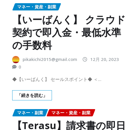
マネー・資産・副業
【いーばんく】 クラウド
契約で即入金・最低水準
の手数料
pikakichi2015@gmail.com
12月 20, 2023
0
◆【いーばんく】 セールスポイント◆ ＜…
「続きを読む」
マネー・副業
マネー・資産・副業
【Terasu】請求書の即日