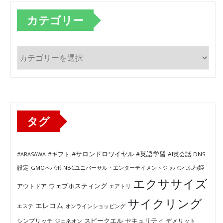
カテゴリー
カ
テ
ゴ
リ
ー
タグ
#サロンドロワイヤル
#英語学習
AI英会話
#ARASAWA
#ギフト
DNS
ふわ姫
設定
GMOペパボ
NBCユニバーサル・エンターテイメントジャパン
エクササイズ
ウェブホスティング
アウトドア
エアトリ
サイクリング
エレコム
エステ
オンラインショッピング
セキュリティ
スピークエル
デメリット
シンプリッチ
ジェネオン