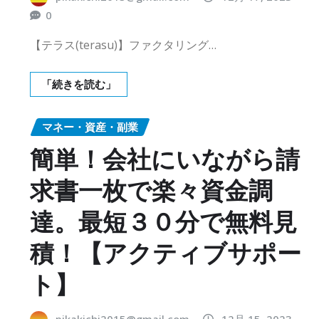
0
【テラス(terasu)】ファクタリング…
「続きを読む」
マネー・資産・副業
簡単！会社にいながら請
求書一枚で楽々資金調
達。最短３０分で無料見
積！【アクティブサポー
ト】
pikakichi2015@gmail.com
12月 15, 2023