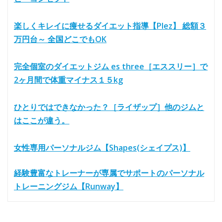
楽しくキレイに痩せるダイエット指導【Plez】 総額３
万円台～ 全国どこでもOK
完全個室のダイエットジム es three［エススリー］で
2ヶ月間で体重マイナス１５kg
ひとりではできなかった？［ライザップ］他のジムと
はここが違う。
女性専用パーソナルジム【Shapes(シェイプス)】
経験豊富なトレーナーが専属でサポートのパーソナル
トレーニングジム【Runway】