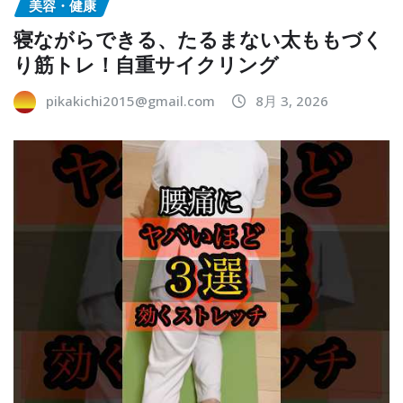
美容・健康
寝ながらできる、たるまない太ももづく
り筋トレ！自重サイクリング
pikakichi2015@gmail.com
8月 3, 2026