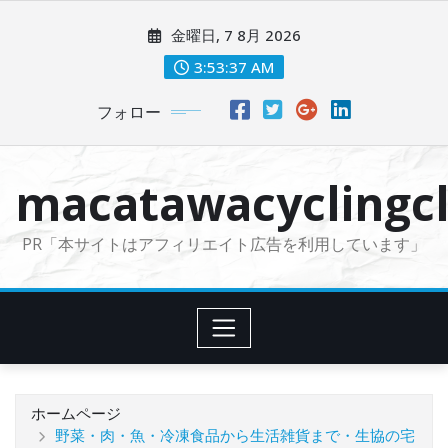
コ
金曜日, 7 8月 2026
ン
テ
3:53:38 AM
ン
フォロー
ツ
に
ス
macatawacyclingcl
キ
ッ
PR「本サイトはアフィリエイト広告を利用しています」
プ
ホームページ
野菜・肉・魚・冷凍食品から生活雑貨まで・生協の宅