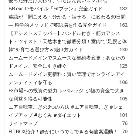
使った分だけ支払う、いちばん賢いスマホ代。
BB.exciteモバイル「Fitプラン」完全ガイド
182
英語が「聞こえる・分かる・話せる」に変わる30日間
― 科学的メソッドで英語脳を作る完全ガイド
162
【アシストステッパー】ハンドル付き・筋力アシス
ト・ツイスト・天然木まで徹底分類！室内で“足腰と体
幹”を育てる選び方＆続け方ガイド
130
ムームードメインでスムーズな契約者変更：あなたの
ドメイン、安全に引き継ぐ
125
ムームードメイン更新料：賢い管理でオンラインアイ
デンティティを守る
106
FX市場への投資の魅力-レバレッジ: 少額の資金で大き
な利益を得る可能性
105
エア自転車こぎの3つの方法 #エア自転車こぎ #シェ
イプアップ #むくみ #ダイエット
101
サイトマップ
76
FITBOX紹介！静かにいつでもできる有酸素運動！
70