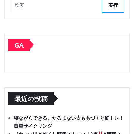
実行
GA
最近の投稿
寝ながらできる、たるまない太ももづくり筋トレ！
自重サイクリング
【ヤバいほど効く】腰痛ストレッチ3選
#腰痛ス