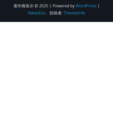
著作権表示 © 2025 | Powered by
WordPress
|
NewsExo
、投稿者:
ThemeArile