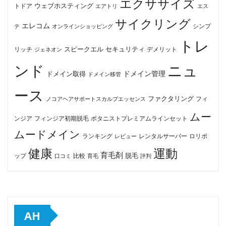
エクササイズ
ウェブホスティング
トドア
エアトリ
エス
サイクリング
エレコム
テ
オンラインショッピング
シンプ
トレ
セキュリティ
スピークエル
デメリット
リッチ
ジェネオン
ンド
ニュ
ドメイン管理
ドメイン取得
ドメイン移管
ース
ファクタリング
ノコアヘアサポートスカルプエッセンス
フィ
ムー
フィンジア初期脱毛
ボタニストプレミアムラインセット
ンジア
ムードメイン
ロリポ
ランキング
レビュー
レンタルサーバー
健康
運動
育毛剤
脱毛
ップ
比較
口コミ
評判
育毛
AH