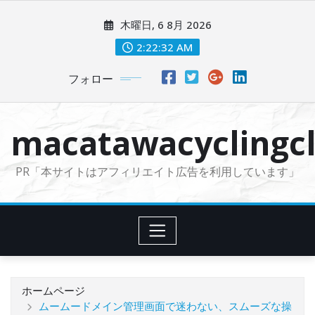
コ
木曜日, 6 8月 2026
ン
テ
2:22:34 AM
ン
フォロー
ツ
に
ス
macatawacyclingcl
キ
ッ
PR「本サイトはアフィリエイト広告を利用しています」
プ
ホームページ
ムームードメイン管理画面で迷わない、スムーズな操