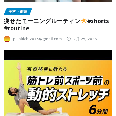
美容・健康
痩せたモーニングルーティン
#shorts
#routine
pikakichi2015@gmail.com
7月 25, 2026