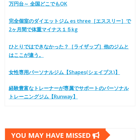
万円台～ 全国どこでもOK
完全個室のダイエットジム es three［エススリー］で
2ヶ月間で体重マイナス１５kg
ひとりではできなかった？［ライザップ］他のジムと
はここが違う。
女性専用パーソナルジム【Shapes(シェイプス)】
経験豊富なトレーナーが専属でサポートのパーソナル
トレーニングジム【Runway】
YOU MAY HAVE MISSED