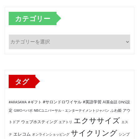
カテゴリー
カ
テ
ゴ
リ
ー
タグ
#サロンドロワイヤル
#英語学習
AI英会話
#ARASAWA
#ギフト
DNS設
ふわ姫
定
GMOペパボ
NBCユニバーサル・エンターテイメントジャパン
アウ
エクササイズ
ウェブホスティング
トドア
エアトリ
エス
サイクリング
エレコム
テ
オンラインショッピング
シンプ