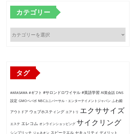
カテゴリー
カ
テ
ゴ
リ
ー
タグ
#サロンドロワイヤル
#英語学習
AI英会話
#ARASAWA
#ギフト
DNS
ふわ姫
設定
GMOペパボ
NBCユニバーサル・エンターテイメントジャパン
エクササイズ
ウェブホスティング
アウトドア
エアトリ
サイクリング
エレコム
エステ
オンラインショッピング
セキュリティ
スピークエル
デメリット
シンプリッチ
ジェネオン