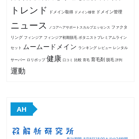
トレンド
ドメイン管理
ドメイン取得
ドメイン移管
ニュース
ファクタ
ノコアヘアサポートスカルプエッセンス
リング
フィンジア初期脱毛
ボタニストプレミアムライン
フィンジア
ムームードメイン
セット
ランキング
レビュー
レンタル
健康
育毛剤
脱毛
ロリポップ
比較
サーバー
口コミ
評判
育毛
運動
AH