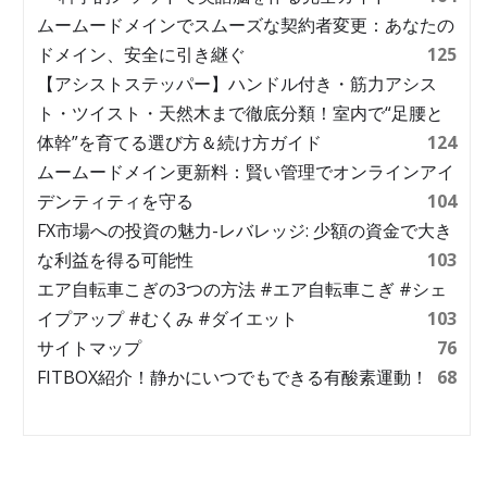
ムームードメインでスムーズな契約者変更：あなたの
ドメイン、安全に引き継ぐ
125
【アシストステッパー】ハンドル付き・筋力アシス
ト・ツイスト・天然木まで徹底分類！室内で“足腰と
体幹”を育てる選び方＆続け方ガイド
124
ムームードメイン更新料：賢い管理でオンラインアイ
デンティティを守る
104
FX市場への投資の魅力-レバレッジ: 少額の資金で大き
な利益を得る可能性
103
エア自転車こぎの3つの方法 #エア自転車こぎ #シェ
イプアップ #むくみ #ダイエット
103
サイトマップ
76
FITBOX紹介！静かにいつでもできる有酸素運動！
68