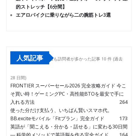
的ストレッチ【6分間】
エアロバイクに乗りながら二の腕筋トレ3選
人気記事
最も訪問者が多かった記事 10 件 (過去
28 日間)
FRONTIER スーパーセール2026 完全攻略ガイド 今こ
そ買い時！ゲーミングPC・高性能BTOを最安で手に
入れる方法
264
使った分だけ支払う、いちばん賢いスマホ代。
BB.exciteモバイル「Fitプラン」完全ガイド
173
英語が「聞こえる・分かる・話せる」に変わる30日間
― 科学的メソッドで英語脳を作る完全ガイド
164