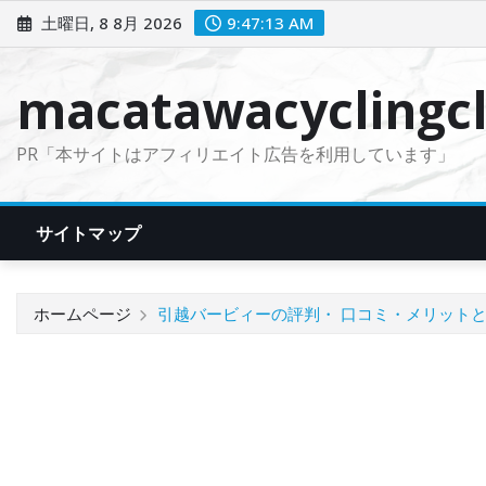
コ
土曜日, 8 8月 2026
9:47:14 AM
ン
テ
macatawacyclingcl
ン
ツ
PR「本サイトはアフィリエイト広告を利用しています」
に
ス
キ
サイトマップ
ッ
プ
ホームページ
引越バービィーの評判・ 口コミ・メリット