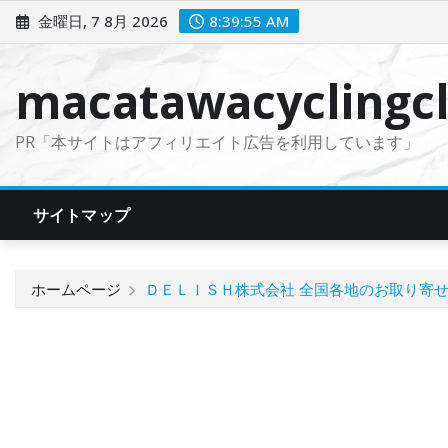
コ
金曜日, 7 8月 2026
8:39:56 AM
ン
テ
macatawacyclingcl
ン
ツ
PR「本サイトはアフィリエイト広告を利用しています」
に
ス
キ
サイトマップ
ッ
プ
ホームページ
ＤＥＬＩＳＨ株式会社 全国各地のお取り寄せグ