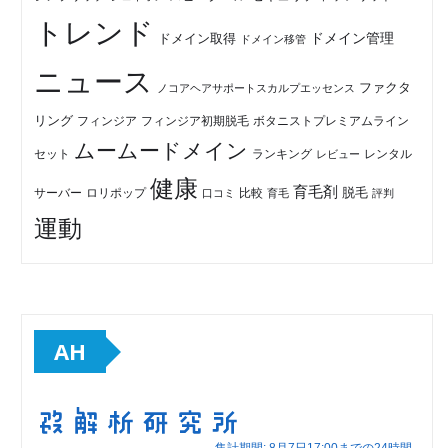
トレンド
ドメイン管理
ドメイン取得
ドメイン移管
ニュース
ファクタ
ノコアヘアサポートスカルプエッセンス
リング
フィンジア初期脱毛
ボタニストプレミアムライン
フィンジア
ムームードメイン
セット
ランキング
レビュー
レンタル
健康
育毛剤
脱毛
ロリポップ
比較
サーバー
口コミ
評判
育毛
運動
AH