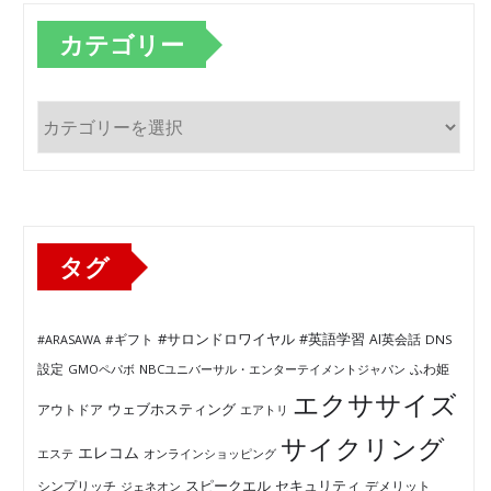
カテゴリー
カ
テ
ゴ
リ
ー
タグ
#サロンドロワイヤル
#英語学習
AI英会話
#ARASAWA
#ギフト
DNS
ふわ姫
設定
GMOペパボ
NBCユニバーサル・エンターテイメントジャパン
エクササイズ
ウェブホスティング
アウトドア
エアトリ
サイクリング
エレコム
エステ
オンラインショッピング
セキュリティ
スピークエル
デメリット
シンプリッチ
ジェネオン