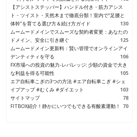
【アシストステッパー】ハンドル付き・筋力アシス
ト・ツイスト・天然木まで徹底分類！室内で“足腰と
体幹”を育てる選び方＆続け方ガイド
130
ムームードメインでスムーズな契約者変更：あなたの
ドメイン、安全に引き継ぐ
125
ムームードメイン更新料：賢い管理でオンラインアイ
デンティティを守る
106
FX市場への投資の魅力-レバレッジ: 少額の資金で大き
な利益を得る可能性
105
エア自転車こぎの3つの方法 #エア自転車こぎ #シェ
イプアップ #むくみ #ダイエット
103
サイトマップ
78
FITBOX紹介！静かにいつでもできる有酸素運動！
70