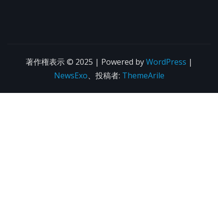
著作権表示 © 2025 | Powered by
WordPress
|
NewsExo
、投稿者:
ThemeArile