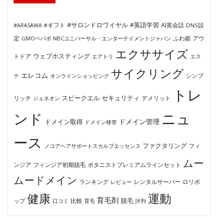
#サロンドロワイヤル
#英語学習
AI英会話
#ARASAWA
#ギフト
DNS設
ふわ姫
定
GMOペパボ
NBCユニバーサル・エンターテイメントジャパン
アウ
エクササイズ
ウェブホスティング
トドア
エアトリ
エス
サイクリング
エレコム
テ
オンラインショッピング
シンプ
トレ
セキュリティ
スピークエル
デメリット
リッチ
ジェネオン
ンド
ニュ
ドメイン管理
ドメイン取得
ドメイン移管
ース
ファクタリング
ノコアヘアサポートスカルプエッセンス
フィ
ムー
フィンジア初期脱毛
ボタニストプレミアムラインセット
ンジア
ムードメイン
ロリポ
ランキング
レビュー
レンタルサーバー
健康
運動
育毛剤
脱毛
ップ
比較
口コミ
評判
育毛