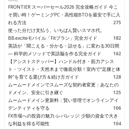
FRONTIER スーパーセール2026 完全攻略ガイド 今こ
そ買い時！ゲーミングPC・高性能BTOを最安で手に入
れる方法
275
使った分だけ支払う、いちばん賢いスマホ代。
BB.exciteモバイル「Fitプラン」完全ガイド
182
英語が「聞こえる・分かる・話せる」に変わる30日間
― 科学的メソッドで英語脳を作る完全ガイド
162
【アシストステッパー】ハンドル付き・筋力アシス
ト・ツイスト・天然木まで徹底分類！室内で“足腰と体
幹”を育てる選び方＆続け方ガイド
128
ムームードメインでスムーズな契約者変更：あなたの
ドメイン、安全に引き継ぐ
125
ムームードメイン更新料：賢い管理でオンラインアイ
デンティティを守る
106
FX市場への投資の魅力-レバレッジ: 少額の資金で大き
な利益を得る可能性
104