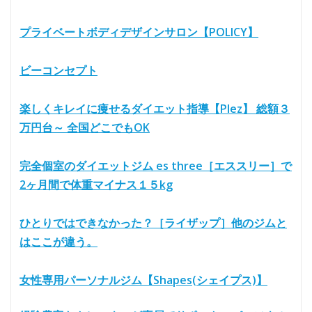
プライベートボディデザインサロン【POLICY】
ビーコンセプト
楽しくキレイに痩せるダイエット指導【Plez】 総額３
万円台～ 全国どこでもOK
完全個室のダイエットジム es three［エススリー］で
2ヶ月間で体重マイナス１５kg
ひとりではできなかった？［ライザップ］他のジムと
はここが違う。
女性専用パーソナルジム【Shapes(シェイプス)】