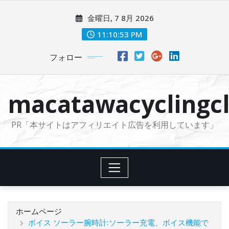
コ
金曜日, 7 8月 2026
ン
テ
11:10:55 PM
ン
フォロー
ツ
に
ス
macatawacyclingcl
キ
ッ
PR「本サイトはアフィリエイト広告を利用しています」
プ
ホームページ
ボイス ソーラー腕時計:ソーラー充電、ボイス機能で