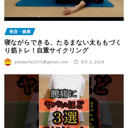
美容・健康
寝ながらできる、たるまない太ももづく
り筋トレ！自重サイクリング
pikakichi2015@gmail.com
8月 3, 2026