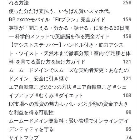
れる方法
258
使った分だけ支払う、いちばん賢いスマホ代。
BB.exciteモバイル「Fitプラン」完全ガイド
159
英語が「聞こえる・分かる・話せる」に変わる30日間
― 科学的メソッドで英語脳を作る完全ガイド
158
【アシストステッパー】ハンドル付き・筋力アシス
ト・ツイスト・天然木まで徹底分類！室内で“足腰と体
幹”を育てる選び方＆続け方ガイド
121
ムームードメインでスムーズな契約者変更：あなたの
ドメイン、安全に引き継ぐ
121
エア自転車こぎの3つの方法 #エア自転車こぎ #シェ
イプアップ #むくみ #ダイエット
103
FX市場への投資の魅力-レバレッジ: 少額の資金で大き
な利益を得る可能性
99
ムームードメイン更新料：賢い管理でオンラインアイ
デンティティを守る
95
サイトマップ
74