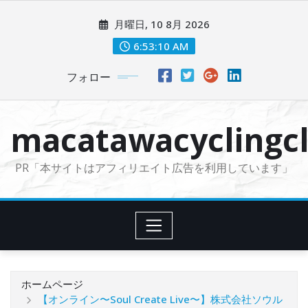
コ
月曜日, 10 8月 2026
ン
テ
6:53:11 AM
ン
フォロー
ツ
に
ス
macatawacyclingcl
キ
ッ
PR「本サイトはアフィリエイト広告を利用しています」
プ
ホームページ
【オンライン〜Soul Create Live〜】株式会社ソウル