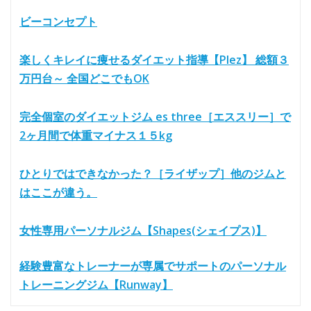
ビーコンセプト
楽しくキレイに痩せるダイエット指導【Plez】 総額３
万円台～ 全国どこでもOK
完全個室のダイエットジム es three［エススリー］で
2ヶ月間で体重マイナス１５kg
ひとりではできなかった？［ライザップ］他のジムと
はここが違う。
女性専用パーソナルジム【Shapes(シェイプス)】
経験豊富なトレーナーが専属でサポートのパーソナル
トレーニングジム【Runway】