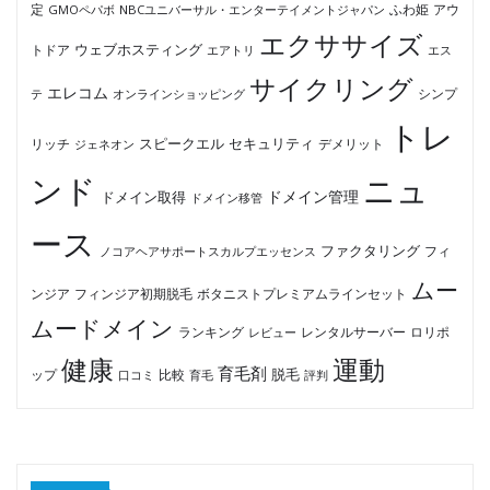
ふわ姫
定
GMOペパボ
NBCユニバーサル・エンターテイメントジャパン
アウ
エクササイズ
ウェブホスティング
トドア
エアトリ
エス
サイクリング
エレコム
テ
オンラインショッピング
シンプ
トレ
セキュリティ
スピークエル
デメリット
リッチ
ジェネオン
ンド
ニュ
ドメイン管理
ドメイン取得
ドメイン移管
ース
ファクタリング
ノコアヘアサポートスカルプエッセンス
フィ
ムー
フィンジア初期脱毛
ボタニストプレミアムラインセット
ンジア
ムードメイン
ロリポ
ランキング
レビュー
レンタルサーバー
健康
運動
育毛剤
脱毛
ップ
比較
口コミ
評判
育毛