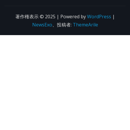
著作権表示 © 2025 | Powered by
WordPress
|
NewsExo
、投稿者:
ThemeArile