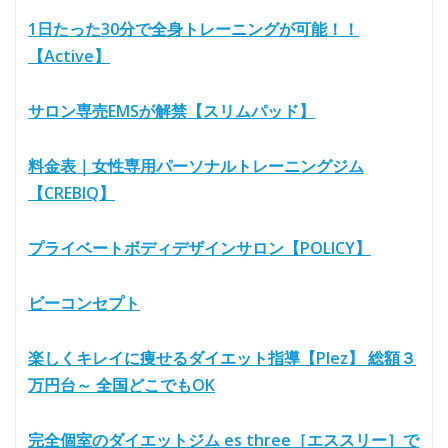
1日たった30分で全身トレーニングが可能！！
【Active】
サロン専売EMSが解禁【スリムパッド】
料金表｜女性専用パーソナルトレーニングジム
【CREBIQ】
プライベートボディデザインサロン【POLICY】
ビーコンセプト
楽しくキレイに痩せるダイエット指導【Plez】 総額３
万円台～ 全国どこでもOK
完全個室のダイエットジム es three［エススリー］で