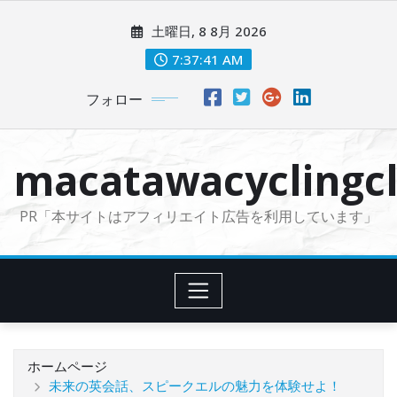
コ
土曜日, 8 8月 2026
ン
テ
7:37:42 AM
ン
フォロー
ツ
に
ス
macatawacyclingcl
キ
ッ
PR「本サイトはアフィリエイト広告を利用しています」
プ
ホームページ
未来の英会話、スピークエルの魅力を体験せよ！