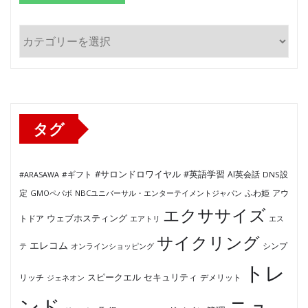
カ
テ
ゴ
リ
ー
タグ
#サロンドロワイヤル
#英語学習
AI英会話
#ARASAWA
#ギフト
DNS設
ふわ姫
定
GMOペパボ
NBCユニバーサル・エンターテイメントジャパン
アウ
エクササイズ
ウェブホスティング
トドア
エアトリ
エス
サイクリング
エレコム
テ
オンラインショッピング
シンプ
トレ
セキュリティ
スピークエル
デメリット
リッチ
ジェネオン
ンド
ニュ