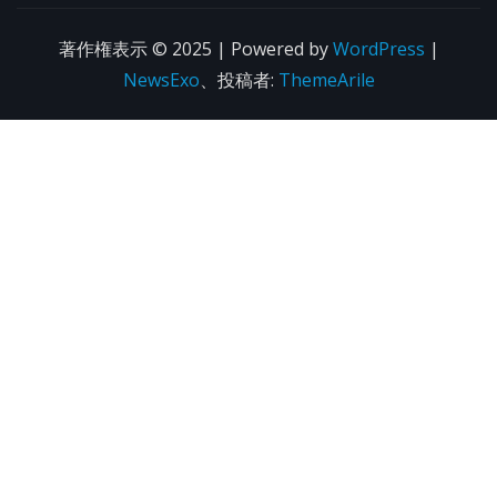
著作権表示 © 2025 | Powered by
WordPress
|
NewsExo
、投稿者:
ThemeArile