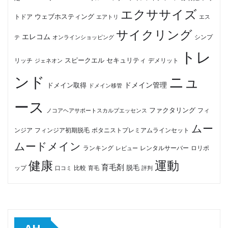
エクササイズ
ウェブホスティング
トドア
エアトリ
エス
サイクリング
エレコム
テ
オンラインショッピング
シンプ
トレ
セキュリティ
スピークエル
デメリット
リッチ
ジェネオン
ンド
ニュ
ドメイン管理
ドメイン取得
ドメイン移管
ース
ファクタリング
ノコアヘアサポートスカルプエッセンス
フィ
ムー
フィンジア初期脱毛
ボタニストプレミアムラインセット
ンジア
ムードメイン
ロリポ
ランキング
レビュー
レンタルサーバー
健康
運動
育毛剤
脱毛
ップ
比較
口コミ
評判
育毛
AH