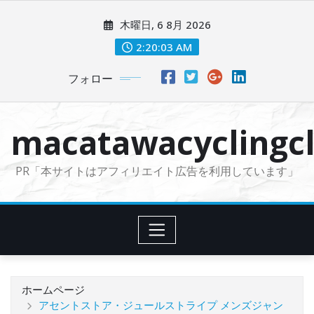
コ
木曜日, 6 8月 2026
ン
テ
2:20:04 AM
ン
フォロー
ツ
に
ス
macatawacyclingcl
キ
ッ
PR「本サイトはアフィリエイト広告を利用しています」
プ
ホームページ
アセントストア・ジュールストライプ メンズジャン