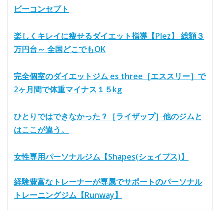
ビーコンセプト
楽しくキレイに痩せるダイエット指導【Plez】 総額３
万円台～ 全国どこでもOK
完全個室のダイエットジム es three［エススリー］で
2ヶ月間で体重マイナス１５kg
ひとりではできなかった？［ライザップ］他のジムと
はここが違う。
女性専用パーソナルジム【Shapes(シェイプス)】
経験豊富なトレーナーが専属でサポートのパーソナル
トレーニングジム【Runway】