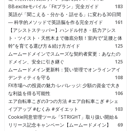
BB.exciteモバイル「Fitプラン」完全ガイド
183
英語が「聞こえる・分かる・話せる」に変わる30日間
― 科学的メソッドで英語脳を作る完全ガイド
161
【アシストステッパー】ハンドル付き・筋力アシス
ト・ツイスト・天然木まで徹底分類！室内で“足腰と体
幹”を育てる選び方＆続け方ガイド
125
ムームードメインでスムーズな契約者変更：あなたの
ドメイン、安全に引き継ぐ
125
ムームードメイン更新料：賢い管理でオンラインアイ
デンティティを守る
108
FX市場への投資の魅力-レバレッジ: 少額の資金で大き
な利益を得る可能性
106
エア自転車こぎの3つの方法 #エア自転車こぎ #シェ
イプアップ #むくみ #ダイエット
103
Cookie同意管理ツール「STRIGHT」取り扱い開始＆
リリース記念キャンペーン【ムームードメイン】
69