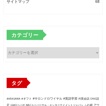
サイトマップ
68
カテゴリー
カ
テ
ゴ
リ
ー
タグ
#サロンドロワイヤル
#英語学習
AI英会話
#ARASAWA
#ギフト
DNS設
ふわ姫
定
GMOペパボ
NBCユニバーサル・エンターテイメントジャパン
アウ