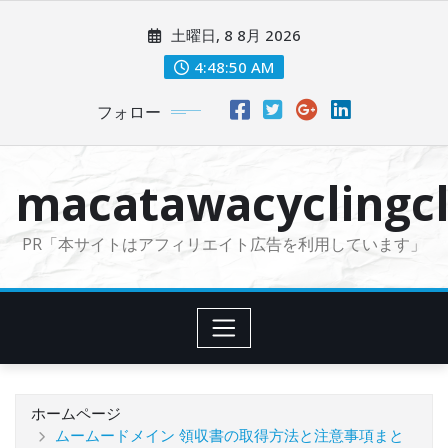
コ
土曜日, 8 8月 2026
ン
テ
4:48:51 AM
ン
フォロー
ツ
に
ス
macatawacyclingcl
キ
ッ
PR「本サイトはアフィリエイト広告を利用しています」
プ
ホームページ
ムームードメイン 領収書の取得方法と注意事項まと