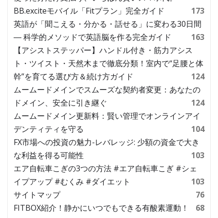
BB.exciteモバイル「Fitプラン」完全ガイド
173
英語が「聞こえる・分かる・話せる」に変わる30日間
― 科学的メソッドで英語脳を作る完全ガイド
163
【アシストステッパー】ハンドル付き・筋力アシス
ト・ツイスト・天然木まで徹底分類！室内で“足腰と体
幹”を育てる選び方＆続け方ガイド
124
ムームードメインでスムーズな契約者変更：あなたの
ドメイン、安全に引き継ぐ
124
ムームードメイン更新料：賢い管理でオンラインアイ
デンティティを守る
104
FX市場への投資の魅力-レバレッジ: 少額の資金で大き
な利益を得る可能性
103
エア自転車こぎの3つの方法 #エア自転車こぎ #シェ
イプアップ #むくみ #ダイエット
103
サイトマップ
76
FITBOX紹介！静かにいつでもできる有酸素運動！
68