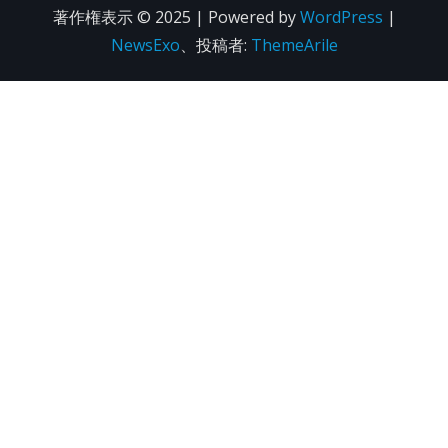
著作権表示 © 2025 | Powered by
WordPress
|
NewsExo
、投稿者:
ThemeArile