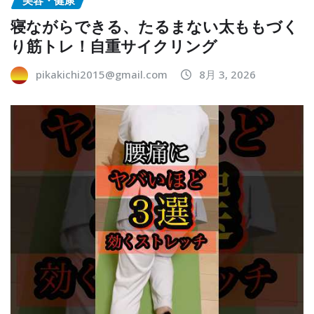
美容・健康
寝ながらできる、たるまない太ももづく
り筋トレ！自重サイクリング
pikakichi2015@gmail.com
8月 3, 2026