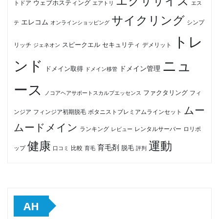
エクササイズ
ウェブホスティング
トドア
エアトリ
エス
サイクリング
エレコム
テ
オンラインショッピング
シンプ
トレ
セキュリティ
スピークエル
デメリット
リッチ
ジェネオン
ンド
ニュ
ドメイン管理
ドメイン取得
ドメイン移管
ース
ファクタリング
ノコアヘアサポートスカルプエッセンス
フィ
ムー
フィンジア初期脱毛
ボタニストプレミアムラインセット
ンジア
ムードメイン
ロリポ
ランキング
レビュー
レンタルサーバー
健康
運動
育毛剤
脱毛
ップ
比較
口コミ
評判
育毛
AH