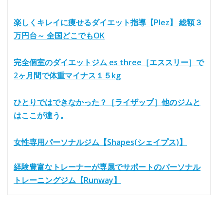
楽しくキレイに痩せるダイエット指導【Plez】 総額３
万円台～ 全国どこでもOK
完全個室のダイエットジム es three［エススリー］で
2ヶ月間で体重マイナス１５kg
ひとりではできなかった？［ライザップ］他のジムと
はここが違う。
女性専用パーソナルジム【Shapes(シェイプス)】
経験豊富なトレーナーが専属でサポートのパーソナル
トレーニングジム【Runway】