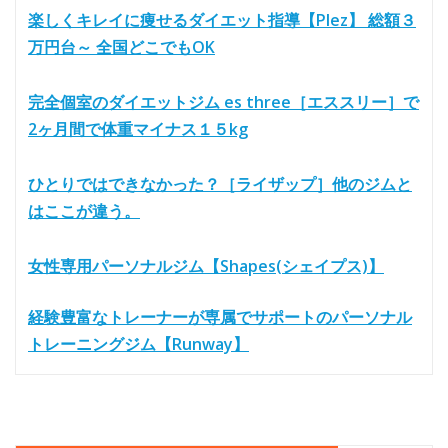
楽しくキレイに痩せるダイエット指導【Plez】 総額３
万円台～ 全国どこでもOK
完全個室のダイエットジム es three［エススリー］で
2ヶ月間で体重マイナス１５kg
ひとりではできなかった？［ライザップ］他のジムと
はここが違う。
女性専用パーソナルジム【Shapes(シェイプス)】
経験豊富なトレーナーが専属でサポートのパーソナル
トレーニングジム【Runway】