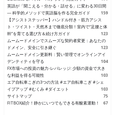
英語が「聞こえる・分かる・話せる」に変わる30日間
― 科学的メソッドで英語脳を作る完全ガイド
159
【アシストステッパー】ハンドル付き・筋力アシス
ト・ツイスト・天然木まで徹底分類！室内で“足腰と体
幹”を育てる選び方＆続け方ガイド
123
ムームードメインでスムーズな契約者変更：あなたの
ドメイン、安全に引き継ぐ
123
ムームードメイン更新料：賢い管理でオンラインアイ
デンティティを守る
104
FX市場への投資の魅力-レバレッジ: 少額の資金で大き
な利益を得る可能性
103
エア自転車こぎの3つの方法 #エア自転車こぎ #シェ
イプアップ #むくみ #ダイエット
103
サイトマップ
75
FITBOX紹介！静かにいつでもできる有酸素運動！
67