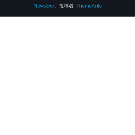
NewsExo
、投稿者:
ThemeArile