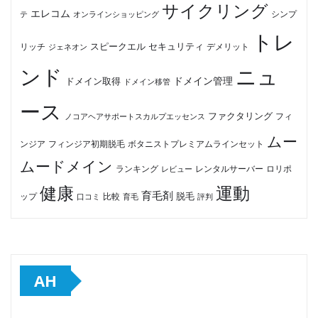
サイクリング
エレコム
テ
オンラインショッピング
シンプ
トレ
セキュリティ
スピークエル
デメリット
リッチ
ジェネオン
ンド
ニュ
ドメイン管理
ドメイン取得
ドメイン移管
ース
ファクタリング
ノコアヘアサポートスカルプエッセンス
フィ
ムー
フィンジア初期脱毛
ボタニストプレミアムラインセット
ンジア
ムードメイン
ロリポ
ランキング
レビュー
レンタルサーバー
健康
運動
育毛剤
脱毛
ップ
比較
口コミ
評判
育毛
AH