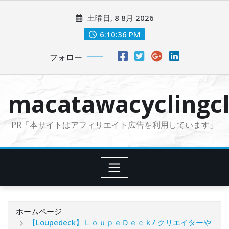
コ
土曜日, 8 8月 2026
ン
テ
6:10:37 PM
ン
フォロー
ツ
に
ス
macatawacyclingcl
キ
ッ
PR「本サイトはアフィリエイト広告を利用しています」
プ
ホームページ
【Loupedeck】ＬｏｕｐｅＤｅｃｋ/ クリエイターや