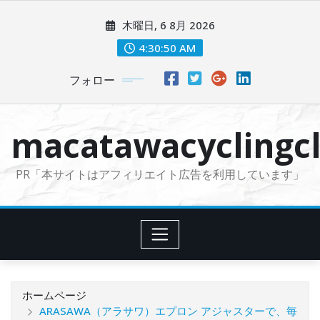
コ
木曜日, 6 8月 2026
ン
テ
4:30:51 AM
ン
フォロー
ツ
に
ス
macatawacyclingcl
キ
ッ
PR「本サイトはアフィリエイト広告を利用しています」
プ
ホームページ
ARASAWA（アラサワ）エプロン アジャスターで、毎