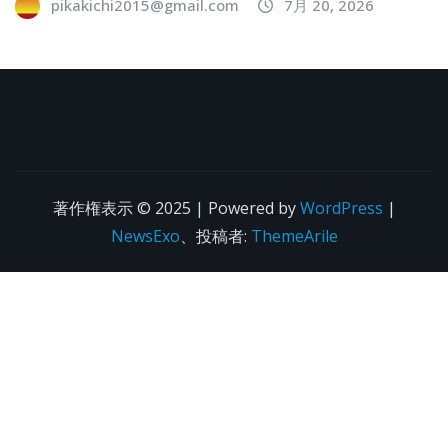
pikakichi2015@gmail.com
7月 20, 2026
著作権表示 © 2025 | Powered by
WordPress
|
NewsExo
、投稿者:
ThemeArile