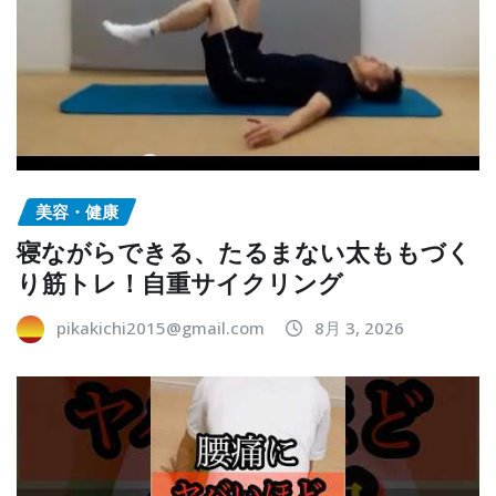
美容・健康
寝ながらできる、たるまない太ももづく
り筋トレ！自重サイクリング
pikakichi2015@gmail.com
8月 3, 2026