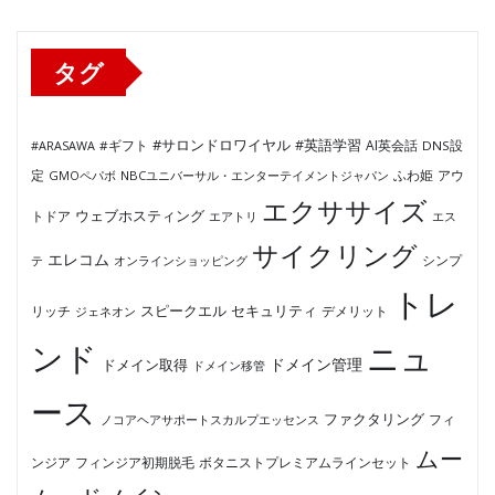
リ
ー
タグ
#サロンドロワイヤル
#英語学習
AI英会話
#ARASAWA
#ギフト
DNS設
ふわ姫
定
GMOペパボ
NBCユニバーサル・エンターテイメントジャパン
アウ
エクササイズ
ウェブホスティング
トドア
エアトリ
エス
サイクリング
エレコム
テ
オンラインショッピング
シンプ
トレ
セキュリティ
スピークエル
デメリット
リッチ
ジェネオン
ンド
ニュ
ドメイン管理
ドメイン取得
ドメイン移管
ース
ファクタリング
ノコアヘアサポートスカルプエッセンス
フィ
ムー
フィンジア初期脱毛
ボタニストプレミアムラインセット
ンジア