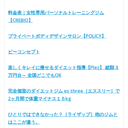
料金表｜女性専用パーソナルトレーニングジム
【CREBIQ】
プライベートボディデザインサロン【POLICY】
ビーコンセプト
楽しくキレイに痩せるダイエット指導【Plez】 総額３
万円台～ 全国どこでもOK
完全個室のダイエットジム es three［エススリー］で
2ヶ月間で体重マイナス１５kg
ひとりではできなかった？［ライザップ］他のジムと
はここが違う。