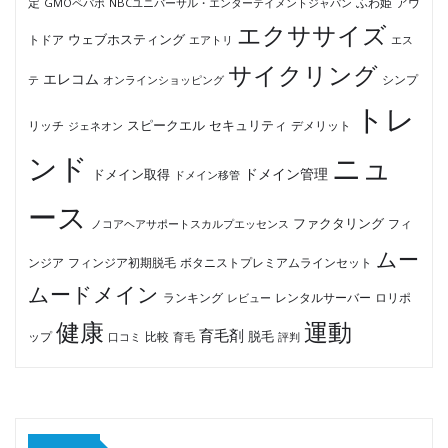
ふわ姫
定
GMOペパボ
NBCユニバーサル・エンターテイメントジャパン
アウ
エクササイズ
ウェブホスティング
トドア
エアトリ
エス
サイクリング
エレコム
テ
オンラインショッピング
シンプ
トレ
セキュリティ
スピークエル
デメリット
リッチ
ジェネオン
ンド
ニュ
ドメイン管理
ドメイン取得
ドメイン移管
ース
ファクタリング
ノコアヘアサポートスカルプエッセンス
フィ
ムー
フィンジア初期脱毛
ボタニストプレミアムラインセット
ンジア
ムードメイン
ロリポ
ランキング
レビュー
レンタルサーバー
健康
運動
育毛剤
脱毛
ップ
比較
口コミ
評判
育毛