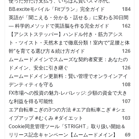
使った分だけ支払う、いちばん賢いスマホ代。
BB.exciteモバイル「Fitプラン」完全ガイド
184
英語が「聞こえる・分かる・話せる」に変わる30日間
― 科学的メソッドで英語脳を作る完全ガイド
162
【アシストステッパー】ハンドル付き・筋力アシス
ト・ツイスト・天然木まで徹底分類！室内で“足腰と体
幹”を育てる選び方＆続け方ガイド
126
ムームードメインでスムーズな契約者変更：あなたの
ドメイン、安全に引き継ぐ
126
ムームードメイン更新料：賢い管理でオンラインアイ
デンティティを守る
108
FX市場への投資の魅力-レバレッジ: 少額の資金で大き
な利益を得る可能性
107
エア自転車こぎの3つの方法 #エア自転車こぎ #シェ
イプアップ #むくみ #ダイエット
103
Cookie同意管理ツール「STRIGHT」取り扱い開始＆
リリース記念キャンペーン【ムームードメイン】
69