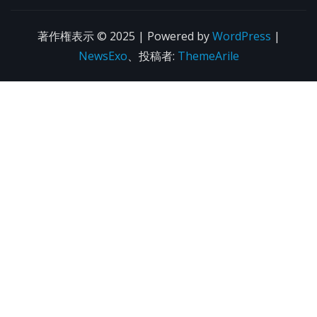
著作権表示 © 2025 | Powered by
WordPress
|
NewsExo
、投稿者:
ThemeArile