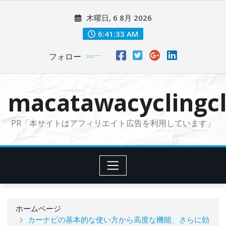
コ
木曜日, 6 8月 2026
ン
テ
6:41:34 AM
ン
フォロー
ツ
に
ス
macatawacyclingcl
キ
ッ
PR「本サイトはアフィリエイト広告を利用しています」
プ
ホームページ
カーナビの基本的な使い方から高度な機能、さらに効