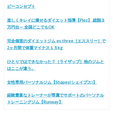
ビーコンセプト
楽しくキレイに痩せるダイエット指導【Plez】 総額３
万円台～ 全国どこでもOK
完全個室のダイエットジム es three［エススリー］で
2ヶ月間で体重マイナス１５kg
ひとりではできなかった？［ライザップ］他のジムと
はここが違う。
女性専用パーソナルジム【Shapes(シェイプス)】
経験豊富なトレーナーが専属でサポートのパーソナル
トレーニングジム【Runway】