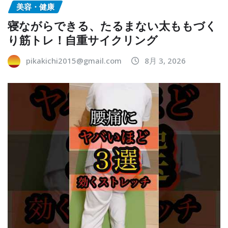
美容・健康
寝ながらできる、たるまない太ももづく
り筋トレ！自重サイクリング
pikakichi2015@gmail.com
8月 3, 2026