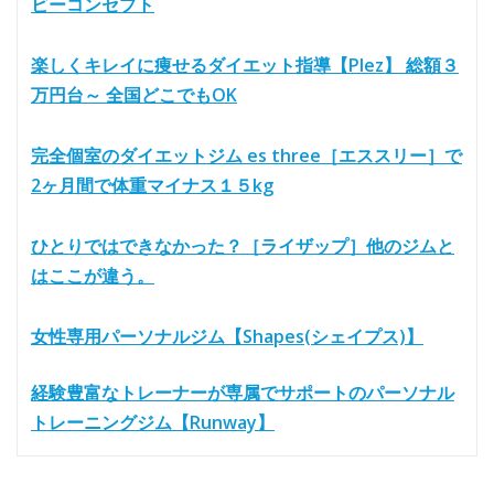
ビーコンセプト
楽しくキレイに痩せるダイエット指導【Plez】 総額３
万円台～ 全国どこでもOK
完全個室のダイエットジム es three［エススリー］で
2ヶ月間で体重マイナス１５kg
ひとりではできなかった？［ライザップ］他のジムと
はここが違う。
女性専用パーソナルジム【Shapes(シェイプス)】
経験豊富なトレーナーが専属でサポートのパーソナル
トレーニングジム【Runway】