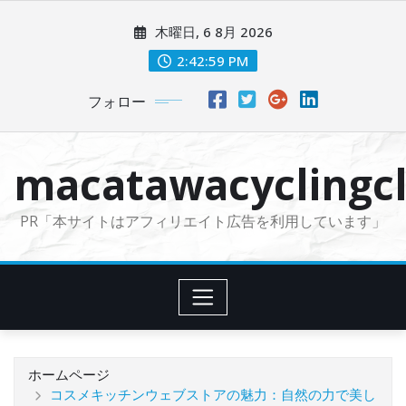
コ
木曜日, 6 8月 2026
ン
テ
2:43:00 PM
ン
フォロー
ツ
に
ス
macatawacyclingcl
キ
ッ
PR「本サイトはアフィリエイト広告を利用しています」
プ
ホームページ
コスメキッチンウェブストアの魅力：自然の力で美し