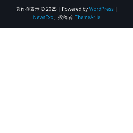
著作権表示 © 2025 | Powered by
WordPress
|
NewsExo
、投稿者:
ThemeArile