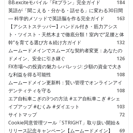
BB.exciteモバイル「Fitプラン」完全ガイド
184
英語が「聞こえる・分かる・話せる」に変わる30日間
― 科学的メソッドで英語脳を作る完全ガイド
163
【アシストステッパー】ハンドル付き・筋力アシス
ト・ツイスト・天然木まで徹底分類！室内で“足腰と体
幹”を育てる選び方＆続け方ガイド
132
ムームードメインでスムーズな契約者変更：あなたの
ドメイン、安全に引き継ぐ
126
FX市場への投資の魅力-レバレッジ: 少額の資金で大き
な利益を得る可能性
108
ムームードメイン更新料：賢い管理でオンラインアイ
デンティティを守る
108
エア自転車こぎの3つの方法 #エア自転車こぎ #シェ
イプアップ #むくみ #ダイエット
103
サイトマップ
72
Cookie同意管理ツール「STRIGHT」取り扱い開始＆
リリース記念キャンペーン【ムームードメイン】
69