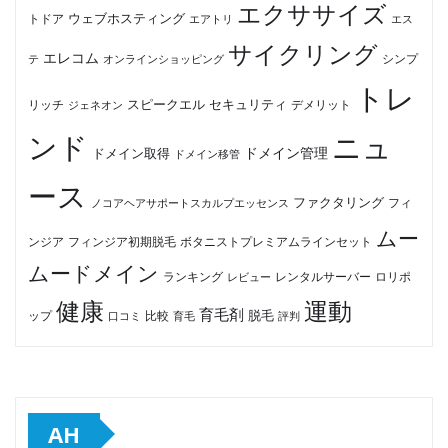
エクササイズ
ウェブホスティング
トドア
エアトリ
エス
サイクリング
エレコム
テ
オンラインショッピング
シンプ
トレ
セキュリティ
スピークエル
デメリット
リッチ
ジェネオン
ンド
ニュ
ドメイン管理
ドメイン取得
ドメイン移管
ース
ファクタリング
ノコアヘアサポートスカルプエッセンス
フィ
ムー
フィンジア初期脱毛
ボタニストプレミアムラインセット
ンジア
ムードメイン
ロリポ
ランキング
レビュー
レンタルサーバー
健康
運動
育毛剤
脱毛
ップ
比較
口コミ
評判
育毛
AH