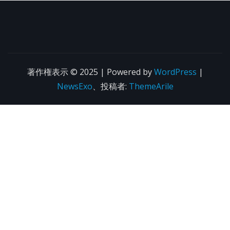
著作権表示 © 2025 | Powered by
WordPress
|
NewsExo
、投稿者:
ThemeArile