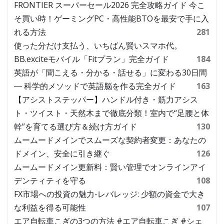
FRONTIER スーパーセール2026 完全攻略ガイド 今こ
そ買い時！ゲーミングPC・高性能BTOを最安で手に入
れる方法
281
使った分だけ支払う、いちばん賢いスマホ代。
BB.exciteモバイル「Fitプラン」完全ガイド
184
英語が「聞こえる・分かる・話せる」に変わる30日間
― 科学的メソッドで英語脳を作る完全ガイド
163
【アシストステッパー】ハンドル付き・筋力アシス
ト・ツイスト・天然木まで徹底分類！室内で“足腰と体
幹”を育てる選び方＆続け方ガイド
130
ムームードメインでスムーズな契約者変更：あなたの
ドメイン、安全に引き継ぐ
126
ムームードメイン更新料：賢い管理でオンラインアイ
デンティティを守る
108
FX市場への投資の魅力-レバレッジ: 少額の資金で大き
な利益を得る可能性
107
エア自転車こぎの3つの方法 #エア自転車こぎ #シェ