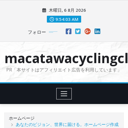
コ
木曜日, 6 8月 2026
ン
テ
9:54:05 AM
ン
フォロー
ツ
に
ス
macatawacyclingcl
キ
ッ
PR「本サイトはアフィリエイト広告を利用しています」
プ
ホームページ
あなたのビジョン、世界に届ける。ホームページ作成