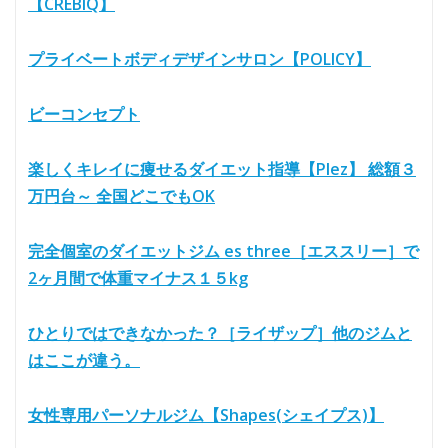
【CREBIQ】
プライベートボディデザインサロン【POLICY】
ビーコンセプト
楽しくキレイに痩せるダイエット指導【Plez】 総額３
万円台～ 全国どこでもOK
完全個室のダイエットジム es three［エススリー］で
2ヶ月間で体重マイナス１５kg
ひとりではできなかった？［ライザップ］他のジムと
はここが違う。
女性専用パーソナルジム【Shapes(シェイプス)】