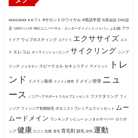
#サロンドロワイヤル
#英語学習
AI英会話
#ARASAWA
#ギフト
DNS設
ふわ姫
定
GMOペパボ
NBCユニバーサル・エンターテイメントジャパン
アウ
エクササイズ
ウェブホスティング
トドア
エアトリ
エス
サイクリング
エレコム
テ
オンラインショッピング
シンプ
トレ
セキュリティ
スピークエル
デメリット
リッチ
ジェネオン
ンド
ニュ
ドメイン管理
ドメイン取得
ドメイン移管
ース
ファクタリング
ノコアヘアサポートスカルプエッセンス
フィ
ムー
フィンジア初期脱毛
ボタニストプレミアムラインセット
ンジア
ムードメイン
ロリポ
ランキング
レビュー
レンタルサーバー
健康
運動
育毛剤
脱毛
ップ
比較
口コミ
評判
育毛