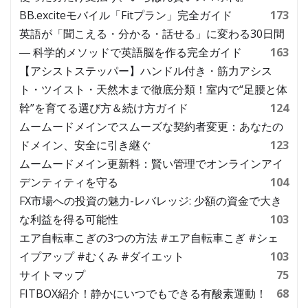
BB.exciteモバイル「Fitプラン」完全ガイド
173
英語が「聞こえる・分かる・話せる」に変わる30日間
― 科学的メソッドで英語脳を作る完全ガイド
163
【アシストステッパー】ハンドル付き・筋力アシス
ト・ツイスト・天然木まで徹底分類！室内で“足腰と体
幹”を育てる選び方＆続け方ガイド
124
ムームードメインでスムーズな契約者変更：あなたの
ドメイン、安全に引き継ぐ
123
ムームードメイン更新料：賢い管理でオンラインアイ
デンティティを守る
104
FX市場への投資の魅力-レバレッジ: 少額の資金で大き
な利益を得る可能性
103
エア自転車こぎの3つの方法 #エア自転車こぎ #シェ
イプアップ #むくみ #ダイエット
103
サイトマップ
75
FITBOX紹介！静かにいつでもできる有酸素運動！
68