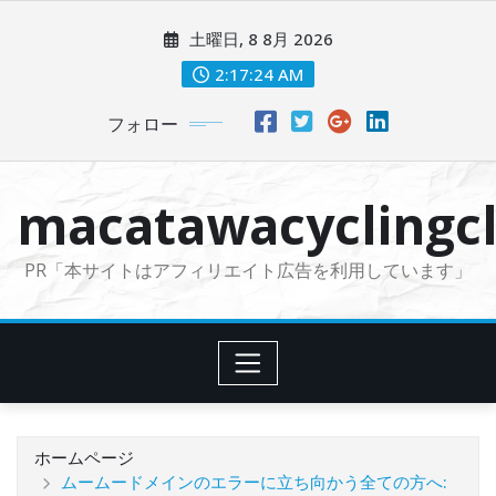
コ
土曜日, 8 8月 2026
ン
テ
2:17:25 AM
ン
フォロー
ツ
に
ス
macatawacyclingcl
キ
ッ
PR「本サイトはアフィリエイト広告を利用しています」
プ
ホームページ
ムームードメインのエラーに立ち向かう全ての方へ: