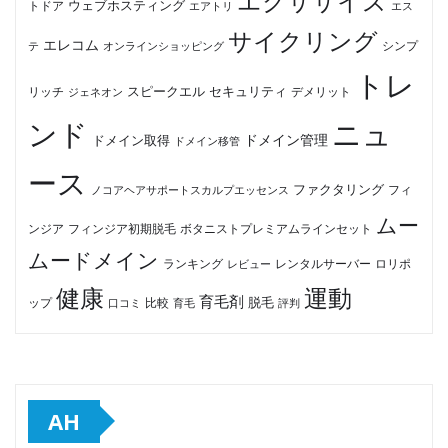
エクササイズ
ウェブホスティング
トドア
エアトリ
エス
サイクリング
エレコム
テ
オンラインショッピング
シンプ
トレ
セキュリティ
スピークエル
デメリット
リッチ
ジェネオン
ンド
ニュ
ドメイン管理
ドメイン取得
ドメイン移管
ース
ファクタリング
ノコアヘアサポートスカルプエッセンス
フィ
ムー
フィンジア初期脱毛
ボタニストプレミアムラインセット
ンジア
ムードメイン
ロリポ
ランキング
レビュー
レンタルサーバー
健康
運動
育毛剤
脱毛
ップ
比較
口コミ
評判
育毛
AH