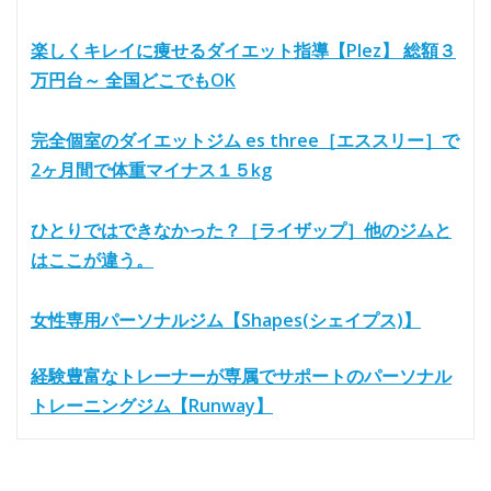
楽しくキレイに痩せるダイエット指導【Plez】 総額３
万円台～ 全国どこでもOK
完全個室のダイエットジム es three［エススリー］で
2ヶ月間で体重マイナス１５kg
ひとりではできなかった？［ライザップ］他のジムと
はここが違う。
女性専用パーソナルジム【Shapes(シェイプス)】
経験豊富なトレーナーが専属でサポートのパーソナル
トレーニングジム【Runway】