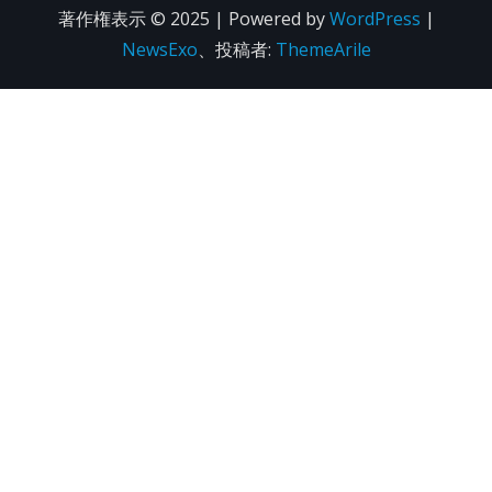
著作権表示 © 2025 | Powered by
WordPress
|
NewsExo
、投稿者:
ThemeArile