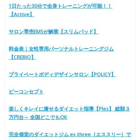
1日たった30分で全身トレーニングが可能！！
【Active】
サロン専売EMSが解禁【スリムパッド】
料金表｜女性専用パーソナルトレーニングジム
【CREBIQ】
プライベートボディデザインサロン【POLICY】
ビーコンセプト
楽しくキレイに痩せるダイエット指導【Plez】 総額３
万円台～ 全国どこでもOK
完全個室のダイエットジム es three［エススリー］で