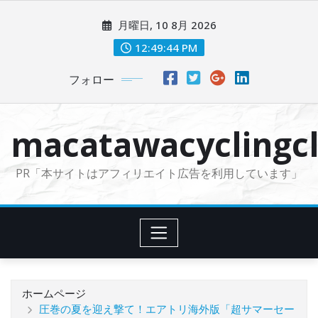
コ
月曜日, 10 8月 2026
ン
テ
12:49:45 PM
ン
フォロー
ツ
に
ス
macatawacyclingcl
キ
ッ
PR「本サイトはアフィリエイト広告を利用しています」
プ
ホームページ
圧巻の夏を迎え撃て！エアトリ海外版「超サマーセー