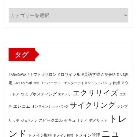
カ
テ
ゴ
リ
ー
タグ
#サロンドロワイヤル
#英語学習
AI英会話
#ARASAWA
#ギフト
DNS設
ふわ姫
定
GMOペパボ
NBCユニバーサル・エンターテイメントジャパン
アウ
エクササイズ
ウェブホスティング
トドア
エアトリ
エス
サイクリング
エレコム
テ
オンラインショッピング
シンプ
トレ
セキュリティ
スピークエル
デメリット
リッチ
ジェネオン
ンド
ニュ
ドメイン管理
ドメイン取得
ドメイン移管