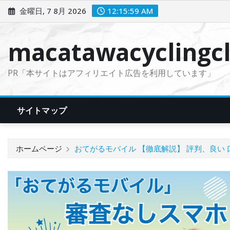
コ
金曜日, 7 8月 2026
12:16:00 AM
ン
テ
macatawacyclingcl
ン
ツ
PR「本サイトはアフィリエイト広告を利用しています」
に
ス
キ
サイトマップ
ッ
プ
ホームページ
おてがるモバイル 【徹底解説】 評判、良い 