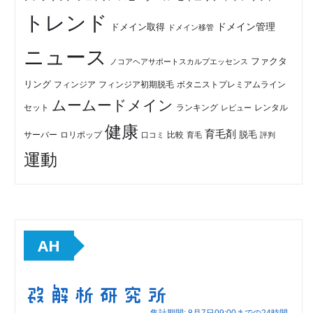
トレンド
ドメイン管理
ドメイン取得
ドメイン移管
ニュース
ファクタ
ノコアヘアサポートスカルプエッセンス
リング
フィンジア初期脱毛
ボタニストプレミアムライン
フィンジア
ムームードメイン
セット
ランキング
レビュー
レンタル
健康
育毛剤
脱毛
ロリポップ
比較
サーバー
口コミ
評判
育毛
運動
AH