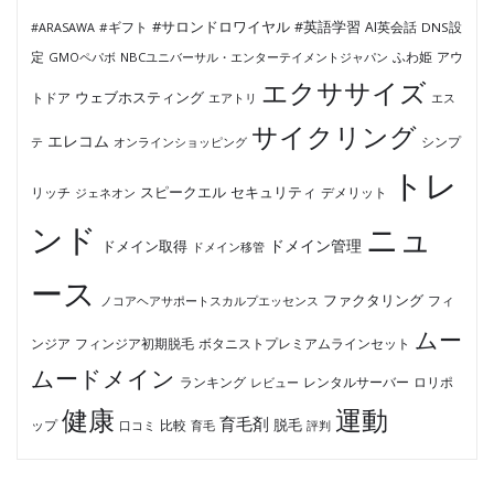
#サロンドロワイヤル
#英語学習
AI英会話
#ARASAWA
#ギフト
DNS設
ふわ姫
定
GMOペパボ
NBCユニバーサル・エンターテイメントジャパン
アウ
エクササイズ
ウェブホスティング
トドア
エアトリ
エス
サイクリング
エレコム
テ
オンラインショッピング
シンプ
トレ
セキュリティ
スピークエル
デメリット
リッチ
ジェネオン
ンド
ニュ
ドメイン管理
ドメイン取得
ドメイン移管
ース
ファクタリング
ノコアヘアサポートスカルプエッセンス
フィ
ムー
フィンジア初期脱毛
ボタニストプレミアムラインセット
ンジア
ムードメイン
ロリポ
ランキング
レビュー
レンタルサーバー
健康
運動
育毛剤
脱毛
ップ
比較
口コミ
評判
育毛