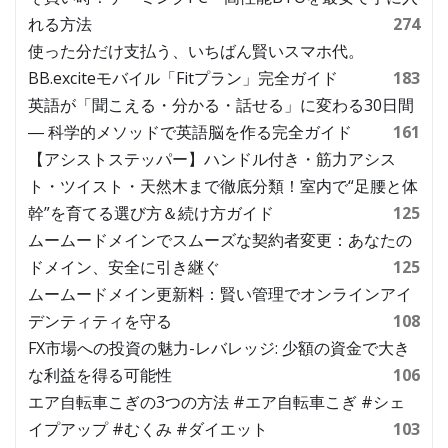
れる方法
274
使った分だけ支払う、いちばん賢いスマホ代。
BB.exciteモバイル「Fitプラン」完全ガイド
183
英語が「聞こえる・分かる・話せる」に変わる30日間
― 科学的メソッドで英語脳を作る完全ガイド
161
【アシストステッパー】ハンドル付き・筋力アシス
ト・ツイスト・天然木まで徹底分類！室内で“足腰と体
幹”を育てる選び方＆続け方ガイド
125
ムームードメインでスムーズな契約者変更：あなたの
ドメイン、安全に引き継ぐ
125
ムームードメイン更新料：賢い管理でオンラインアイ
デンティティを守る
108
FX市場への投資の魅力-レバレッジ: 少額の資金で大き
な利益を得る可能性
106
エア自転車こぎの3つの方法 #エア自転車こぎ #シェ
イプアップ #むくみ #ダイエット
103