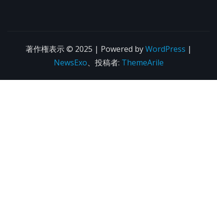
著作権表示 © 2025 | Powered by
WordPress
|
NewsExo
、投稿者:
ThemeArile