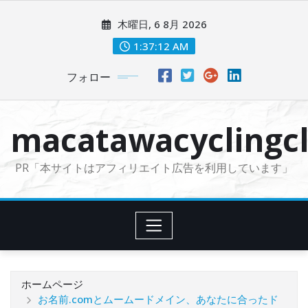
コ
木曜日, 6 8月 2026
ン
テ
1:37:13 AM
ン
フォロー
ツ
に
ス
macatawacyclingcl
キ
ッ
PR「本サイトはアフィリエイト広告を利用しています」
プ
ホームページ
お名前.comとムームードメイン、あなたに合ったド