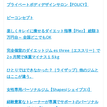
プライベートボディデザインサロン【POLICY】
ビーコンセプト
楽しくキレイに痩せるダイエット指導【Plez】 総額３
万円台～ 全国どこでもOK
完全個室のダイエットジム es three［エススリー］で
2ヶ月間で体重マイナス１５kg
ひとりではできなかった？［ライザップ］他のジムと
はここが違う。
女性専用パーソナルジム【Shapes(シェイプス)】
経験豊富なトレーナーが専属でサポートのパーソナル