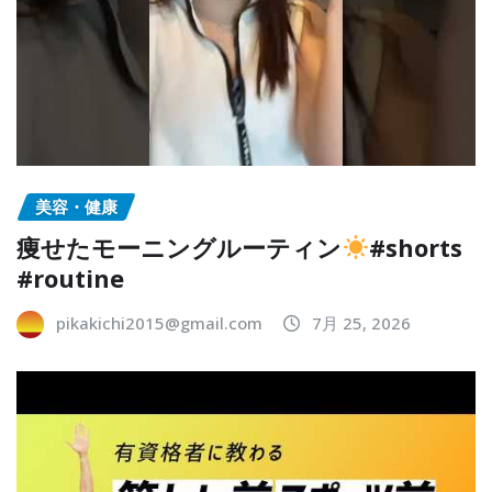
美容・健康
痩せたモーニングルーティン
#shorts
#routine
pikakichi2015@gmail.com
7月 25, 2026