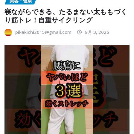
美容・健康
寝ながらできる、たるまない太ももづく
り筋トレ！自重サイクリング
pikakichi2015@gmail.com
8月 3, 2026