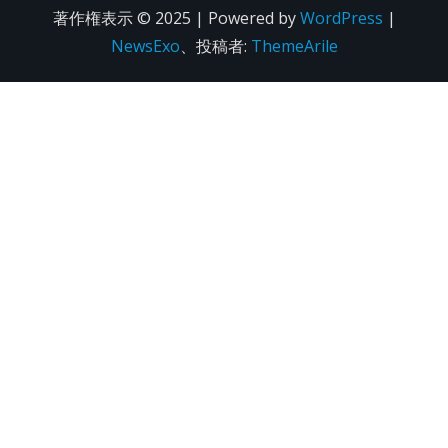
著作権表示 © 2025 | Powered by
WordPress
|
NewsExo
、投稿者:
ThemeArile