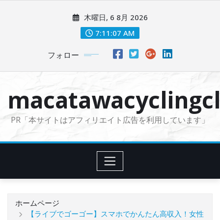
コ
木曜日, 6 8月 2026
ン
テ
7:11:08 AM
ン
フォロー
ツ
に
ス
macatawacyclingcl
キ
ッ
PR「本サイトはアフィリエイト広告を利用しています」
プ
ホームページ
【ライブでゴーゴー】スマホでかんたん高収入！女性