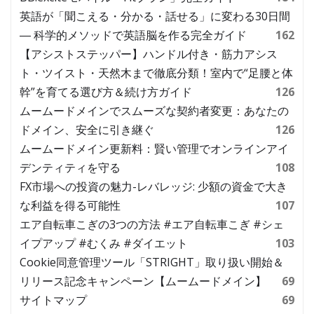
英語が「聞こえる・分かる・話せる」に変わる30日間
― 科学的メソッドで英語脳を作る完全ガイド
162
【アシストステッパー】ハンドル付き・筋力アシス
ト・ツイスト・天然木まで徹底分類！室内で“足腰と体
幹”を育てる選び方＆続け方ガイド
126
ムームードメインでスムーズな契約者変更：あなたの
ドメイン、安全に引き継ぐ
126
ムームードメイン更新料：賢い管理でオンラインアイ
デンティティを守る
108
FX市場への投資の魅力-レバレッジ: 少額の資金で大き
な利益を得る可能性
107
エア自転車こぎの3つの方法 #エア自転車こぎ #シェ
イプアップ #むくみ #ダイエット
103
Cookie同意管理ツール「STRIGHT」取り扱い開始＆
リリース記念キャンペーン【ムームードメイン】
69
サイトマップ
69