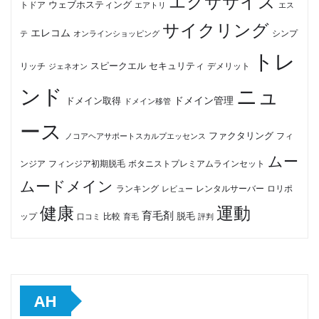
エクササイズ
ウェブホスティング
トドア
エアトリ
エス
サイクリング
エレコム
テ
オンラインショッピング
シンプ
トレ
セキュリティ
スピークエル
デメリット
リッチ
ジェネオン
ンド
ニュ
ドメイン管理
ドメイン取得
ドメイン移管
ース
ファクタリング
ノコアヘアサポートスカルプエッセンス
フィ
ムー
フィンジア初期脱毛
ボタニストプレミアムラインセット
ンジア
ムードメイン
ロリポ
ランキング
レビュー
レンタルサーバー
健康
運動
育毛剤
脱毛
ップ
比較
口コミ
評判
育毛
AH