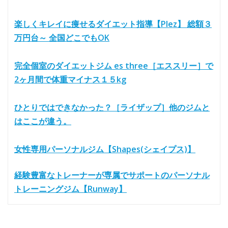
楽しくキレイに痩せるダイエット指導【Plez】 総額３
万円台～ 全国どこでもOK
完全個室のダイエットジム es three［エススリー］で
2ヶ月間で体重マイナス１５kg
ひとりではできなかった？［ライザップ］他のジムと
はここが違う。
女性専用パーソナルジム【Shapes(シェイプス)】
経験豊富なトレーナーが専属でサポートのパーソナル
トレーニングジム【Runway】