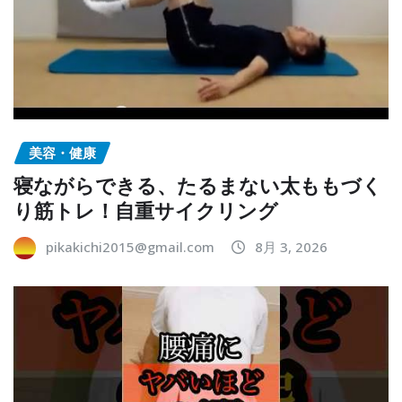
美容・健康
寝ながらできる、たるまない太ももづく
り筋トレ！自重サイクリング
pikakichi2015@gmail.com
8月 3, 2026