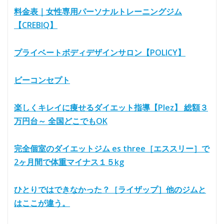
料金表｜女性専用パーソナルトレーニングジム
【CREBIQ】
プライベートボディデザインサロン【POLICY】
ビーコンセプト
楽しくキレイに痩せるダイエット指導【Plez】 総額３
万円台～ 全国どこでもOK
完全個室のダイエットジム es three［エススリー］で
2ヶ月間で体重マイナス１５kg
ひとりではできなかった？［ライザップ］他のジムと
はここが違う。