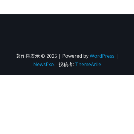
著作権表示 © 2025 | Powered by
WordPress
|
NewsExo
、投稿者:
ThemeArile