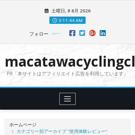
コ
土曜日, 8 8月 2026
ン
テ
3:11:45 AM
ン
フォロー
ツ
に
ス
macatawacyclingcl
キ
ッ
PR「本サイトはアフィリエイト広告を利用しています」
プ
ホームページ
カテゴリー別アーカイブ "使用体験レビュー"