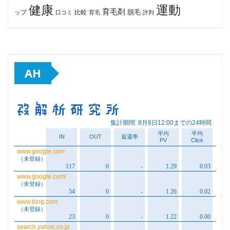
健康
運動
育毛剤
脱毛
ップ
比較
口コミ
評判
育毛
AH