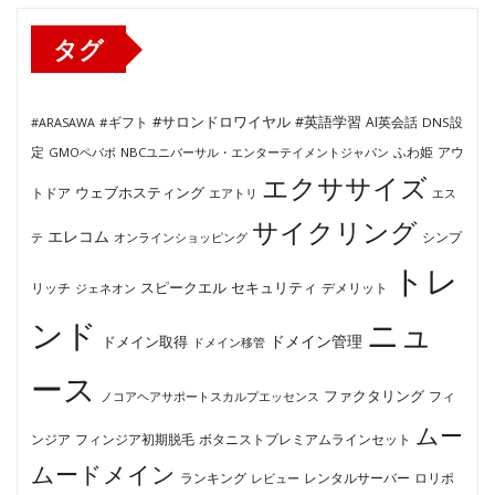
ー
タグ
#サロンドロワイヤル
#英語学習
AI英会話
#ARASAWA
#ギフト
DNS設
ふわ姫
定
GMOペパボ
NBCユニバーサル・エンターテイメントジャパン
アウ
エクササイズ
ウェブホスティング
トドア
エアトリ
エス
サイクリング
エレコム
テ
オンラインショッピング
シンプ
トレ
セキュリティ
スピークエル
デメリット
リッチ
ジェネオン
ンド
ニュ
ドメイン管理
ドメイン取得
ドメイン移管
ース
ファクタリング
ノコアヘアサポートスカルプエッセンス
フィ
ムー
フィンジア初期脱毛
ボタニストプレミアムラインセット
ンジア
ムードメイン
ロリポ
ランキング
レビュー
レンタルサーバー